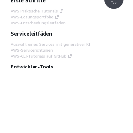
Erste Schritte
Top
AWS Praktische Tutorials
AWS-Lösungsportfolio
AWS-Entscheidungsleitfäden
Serviceleitfäden
Auswahl eines Services mit generativer KI
AWS-Servicerichtlinien
AWS-CLI-Tutorials auf GitHub
Entwickler-Tools
AWS Bibliothek mit Codebeispielen
AWS-CLI
AWS Builder Center
AWS-Entwickler-Tools Blog
Hilfreiche Links
AWS Documentation MCP Server
herunterladen
Melden Sie sich bei der AWS-Konsole an