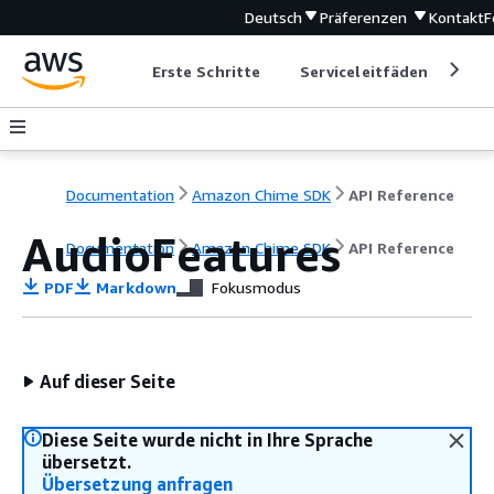
Deutsch
Präferenzen
Kontakt
F
Erste Schritte
Serviceleitfäden
Ent
Documentation
Amazon Chime SDK
API Reference
AudioFeatures
Documentation
Amazon Chime SDK
API Reference
PDF
Markdown
Fokusmodus
Auf dieser Seite
Diese Seite wurde nicht in Ihre Sprache
übersetzt.
Übersetzung anfragen