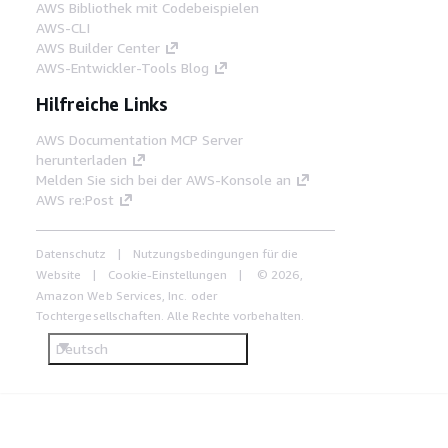
AWS Bibliothek mit Codebeispielen
AWS-CLI
AWS Builder Center
AWS-Entwickler-Tools Blog
Hilfreiche Links
AWS Documentation MCP Server
herunterladen
Melden Sie sich bei der AWS-Konsole an
AWS re:Post
Datenschutz
Nutzungsbedingungen für die
Website
Cookie-Einstellungen
© 2026,
Amazon Web Services, Inc. oder
Tochtergesellschaften. Alle Rechte vorbehalten.
Deutsch