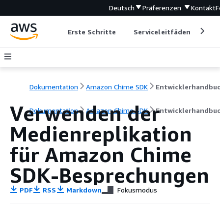
Deutsch
Präferenzen
Kontakt
F
Erste Schritte
Serviceleitfäden
Ent
Dokumentation
Amazon Chime SDK
Entwicklerhandbu
Verwenden der
Dokumentation
Amazon Chime SDK
Entwicklerhandbu
Medienreplikation
für Amazon Chime
SDK-Besprechungen
PDF
RSS
Markdown
Fokusmodus