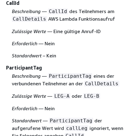
CallId
Beschreibung
—
des Teilnehmers am
CallId
AWS Lambda Funktionsaufruf
CallDetails
Zulässige Werte
— Eine gültige Anruf-ID
Erforderlich
— Nein
Standardwert
– Kein
ParticipantTag
Beschreibung
—
eines der
ParticipantTag
verbundenen Teilnehmer an der
CallDetails
Zulässige Werte
—
oder
LEG-A
LEG-B
Erforderlich
— Nein
Standardwert
—
der
ParticipantTag
aufgerufene Wert wird
ignoriert, wenn
callLeg
Sie Folgendes angeben
CallId