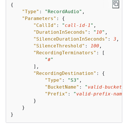
{
"Type"
: 
"RecordAudio"
,

"Parameters"
: 
{
"CallId"
: 
"
call-id-1
"
,

"DurationInSeconds"
: 
"
10
"
,

"SilenceDurationInSeconds"
: 
3
,

"SilenceThreshold"
: 
100
,

"RecordingTerminators"
: [

"
#
"
        ],

"RecordingDestination"
: 
{
"Type"
: 
"S3"
,

"BucketName"
: 
"
valid-bucket-n
"Prefix"
: 
"
valid-prefix-name
"
        }

    }

}