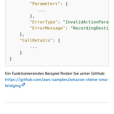
"Parameters"
: 
{
           ...           

        },

"ErrorType"
: 
"InvalidActionParame
"ErrorMessage"
: 
"RecordingDestina
    },

"CallDetails"
: 
{
        ...

    }

}
Ein funktionierendes Beispiel finden Sie unter GitHub:
https://github.com/aws-samples/amazon-chime-sma-
bridging