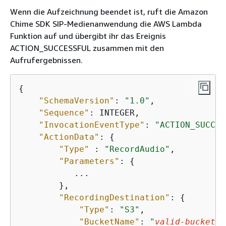
Wenn die Aufzeichnung beendet ist, ruft die Amazon
Chime SDK SIP-Medienanwendung die AWS Lambda
Funktion auf und übergibt ihr das Ereignis
ACTION_SUCCESSFUL zusammen mit den
Aufrufergebnissen.
{
"SchemaVersion"
: 
"1.0"
,

"Sequence"
: INTEGER,

"InvocationEventType"
: 
"ACTION_SUCCES
"ActionData"
: 
{
"Type"
 : 
"RecordAudio"
,

"Parameters"
: 
{
           ...           

        },

"RecordingDestination"
: 
{
"Type"
: 
"S3"
,

"BucketName"
: 
"
valid-bucket-n