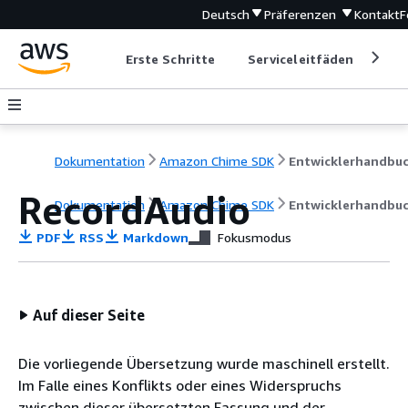
Deutsch
Präferenzen
Kontakt
F
Erste Schritte
Serviceleitfäden
Ent
Dokumentation
Amazon Chime SDK
Entwicklerhandbu
RecordAudio
Dokumentation
Amazon Chime SDK
Entwicklerhandbu
PDF
RSS
Markdown
Fokusmodus
Auf dieser Seite
Die vorliegende Übersetzung wurde maschinell erstellt.
Im Falle eines Konflikts oder eines Widerspruchs
zwischen dieser übersetzten Fassung und der