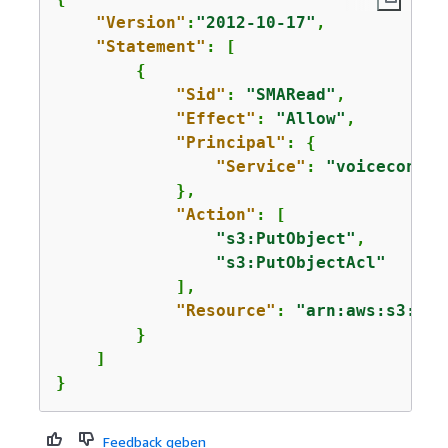
"Version"
:
"2012-10-17"
,

"Statement"
: [

{
"Sid"
: 
"SMARead"
,

"Effect"
: 
"Allow"
,

"Principal"
: 
{
"Service"
: 
"voiceconnec
            },

"Action"
: [                

"s3:PutObject"
,

"s3:PutObjectAcl"
            ],

"Resource"
: 
"arn:aws:s3:::
b
        }

    ]

}
Feedback geben