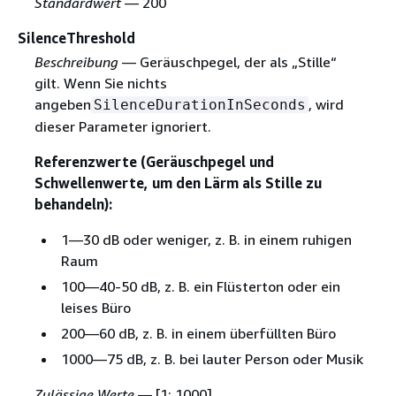
Standardwert
— 200
SilenceThreshold
Beschreibung
— Geräuschpegel, der als „Stille“
gilt. Wenn Sie nichts
angeben
, wird
SilenceDurationInSeconds
dieser Parameter ignoriert.
Referenzwerte (Geräuschpegel und
Schwellenwerte, um den Lärm als Stille zu
behandeln):
1—30 dB oder weniger, z. B. in einem ruhigen
Raum
100—40-50 dB, z. B. ein Flüsterton oder ein
leises Büro
200—60 dB, z. B. in einem überfüllten Büro
1000—75 dB, z. B. bei lauter Person oder Musik
Zulässige Werte
— [1; 1000]