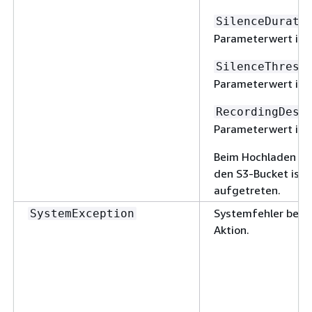
SilenceDurati
Parameterwert ist 
SilenceThresh
Parameterwert ist 
RecordingDest
Parameterwert ist 
Beim Hochladen de
den S3-Bucket ist e
aufgetreten.
Systemfehler beim
SystemException
Aktion.