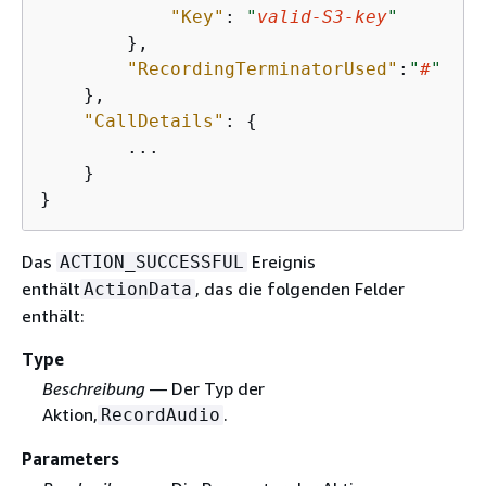
"Key"
: 
"
valid-S3-key
"
        },

"RecordingTerminatorUsed"
:
"
#
"
    },

"CallDetails"
: 
{
        ...

    }

}
Das
Ereignis
ACTION_SUCCESSFUL
enthält
, das die folgenden Felder
ActionData
enthält:
Type
Beschreibung
— Der Typ der
Aktion,
.
RecordAudio
Parameters