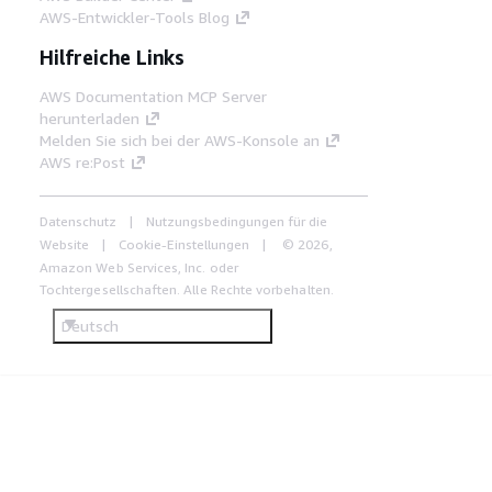
AWS-Entwickler-Tools Blog
Hilfreiche Links
AWS Documentation MCP Server
herunterladen
Melden Sie sich bei der AWS-Konsole an
AWS re:Post
Datenschutz
Nutzungsbedingungen für die
Website
Cookie-Einstellungen
© 2026,
Amazon Web Services, Inc. oder
Tochtergesellschaften. Alle Rechte vorbehalten.
Deutsch