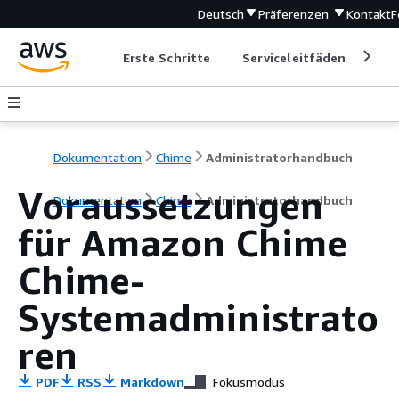
Deutsch
Präferenzen
Kontakt
F
Erste Schritte
Serviceleitfäden
Ent
Dokumentation
Chime
Administratorhandbuch
Voraussetzungen
Dokumentation
Chime
Administratorhandbuch
für Amazon Chime
Chime-
Systemadministrato
ren
PDF
RSS
Markdown
Fokusmodus