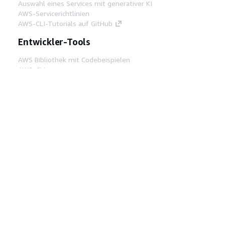
Auswahl eines Services mit generativer KI
AWS-Servicerichtlinien
AWS-CLI-Tutorials auf GitHub
Entwickler-Tools
AWS Bibliothek mit Codebeispielen
AWS-CLI
AWS Builder Center
AWS-Entwickler-Tools Blog
Hilfreiche Links
AWS Documentation MCP Server
herunterladen
Melden Sie sich bei der AWS-Konsole an
AWS re:Post
Datenschutz
Nutzungsbedingungen für die
Website
Cookie-Einstellungen
© 2026,
Amazon Web Services, Inc. oder
Tochtergesellschaften. Alle Rechte vorbehalten.