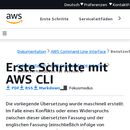
Deutsch
Präferenzen
Kontakt
F
Erste Schritte
Serviceleitfäden
Ent
Dokumentation
AWS Command Line Interface
Erste Schritte mit
Dokumentation
AWS Command Line Interface
Benutzerhandbuch für Version 2
AWS CLI
PDF
RSS
Markdown
Fokusmodus
Die vorliegende Übersetzung wurde maschinell erstellt.
Im Falle eines Konflikts oder eines Widerspruchs
zwischen dieser übersetzten Fassung und der
englischen Fassung (einschließlich infolge von