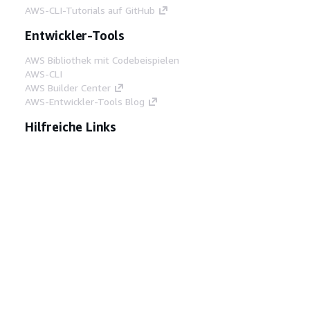
AWS-CLI-Tutorials auf GitHub
Entwickler-Tools
AWS Bibliothek mit Codebeispielen
AWS-CLI
AWS Builder Center
AWS-Entwickler-Tools Blog
Hilfreiche Links
AWS Documentation MCP Server
herunterladen
Melden Sie sich bei der AWS-Konsole an
AWS re:Post
Datenschutz
Nutzungsbedingungen für die
Website
Cookie-Einstellungen
© 2026,
Amazon Web Services, Inc. oder
Tochtergesellschaften. Alle Rechte vorbehalten.
Deutsch