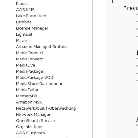
{
Kinesis
    "rec
AWS KMS
        
Lake Formation
Lambda
        
License Manager
        
Lightsail
        "
Macie
         
Amazon Managed Grafana
        ]
MediaConnect
MediaConvert
        
MediaLive
        
MediaPackage
        
MediaPackage VOD
        
MediaStore Datenebene
        
MediaTailor
MemoryDB
        
Amazon MSK
        
Netzwerkablauf-Überwachung
         
Network Manager
        }
OpenSearch Service
        "
Organizations
AWS Outposts
         