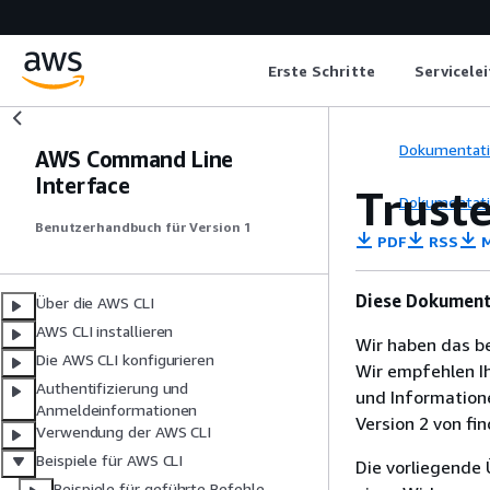
Erste Schritte
Servicele
Dokumentat
AWS Command Line
Interface
Trust
Dokumentat
Benutzerhandbuch für Version 1
PDF
RSS
M
Diese Dokumenta
Über die AWS CLI
AWS CLI installieren
Wir haben das b
Die AWS CLI konfigurieren
Wir empfehlen Ih
Authentifizierung und
und Informatione
Anmeldeinformationen
Version 2 von fi
Verwendung der AWS CLI
Beispiele für AWS CLI
Die vorliegende 
Beispiele für geführte Befehle