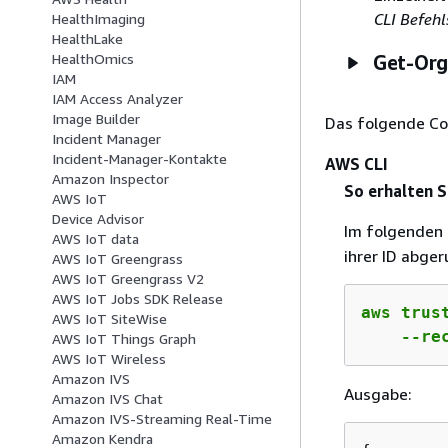
CLI Befehl
HealthImaging
HealthLake
HealthOmics
Get-Org
IAM
IAM Access Analyzer
Image Builder
Das folgende Co
Incident Manager
Incident-Manager-Kontakte
AWS CLI
Amazon Inspector
So erhalten S
AWS IoT
Device Advisor
Im folgenden 
AWS IoT data
ihrer ID abger
AWS IoT Greengrass
AWS IoT Greengrass V2
AWS IoT Jobs SDK Release
aws trus
AWS IoT SiteWise
    --re
AWS IoT Things Graph
AWS IoT Wireless
Amazon IVS
Ausgabe:
Amazon IVS Chat
Amazon IVS-Streaming Real-Time
Amazon Kendra