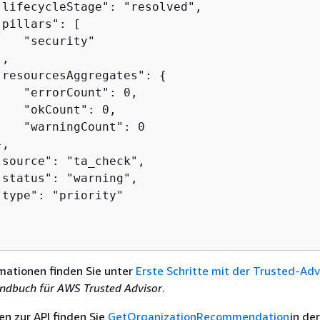
"lifecycleStage": "resolved",

pillars": [

   "security"

,

"resourcesAggregates": 
{
   "errorCount": 0,

   "okCount": 0,

   "warningCount": 0

,

source": "ta_check",

status": "warning",

type": "priority"

mationen finden Sie unter
Erste Schritte mit der Trusted-Adv
ndbuch für AWS Trusted Advisor
.
en zur API finden Sie
GetOrganizationRecommendation
in de