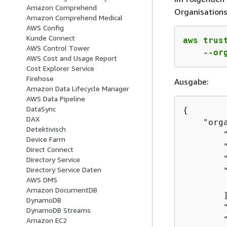
Amazon Comprehend
Organisations
Amazon Comprehend Medical
AWS Config
Kunde Connect
aws trus
AWS Control Tower
    --or
AWS Cost and Usage Report
Cost Explorer Service
Firehose
Ausgabe:
Amazon Data Lifecycle Manager
AWS Data Pipeline
DataSync
{
DAX
    "org
Detektivisch
        
Device Farm
        
Direct Connect
        
Directory Service
Directory Service Daten
        "
AWS DMS
         
Amazon DocumentDB
        ]
DynamoDB
        
DynamoDB Streams
        
Amazon EC2