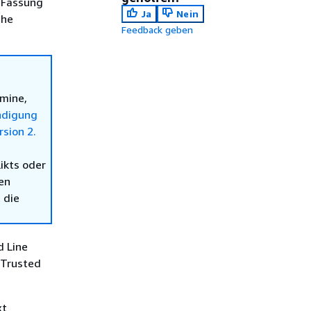
 Fassung
Ja
Nein
che
Feedback geben
rmine,
ndigung
sion 2.
ikts oder
en
 die
d Line
 Trusted
xt