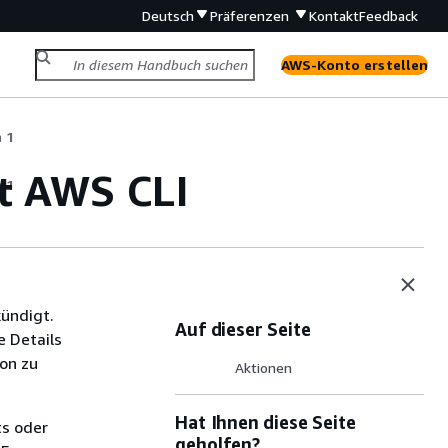
Deutsch
Präferenzen
Kontakt
Feedback
AWS-Konto erstellen
 1
it AWS CLI
 1
ündigt.
Auf dieser Seite
e Details
on zu
Aktionen
Hat Ihnen diese Seite
ts oder
geholfen?