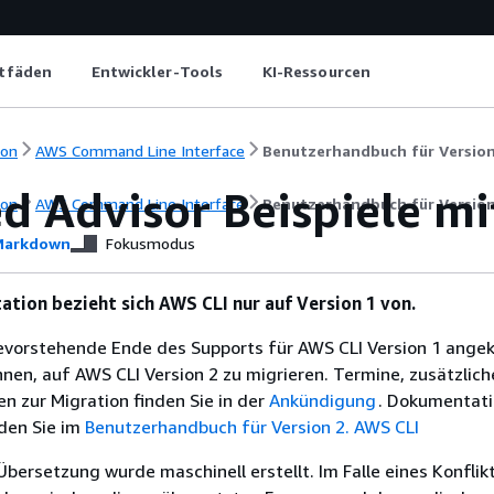
itfäden
Entwickler-Tools
KI-Ressourcen
ion
AWS Command Line Interface
Benutzerhandbuch für Version
ed Advisor Beispiele m
ion
AWS Command Line Interface
Benutzerhandbuch für Version
arkdown
Fokusmodus
tion bezieht sich AWS CLI nur auf Version 1 von.
evorstehende Ende des Supports für AWS CLI Version 1 angek
nen, auf AWS CLI Version 2 zu migrieren. Termine, zusätzlich
n zur Migration finden Sie in der
Ankündigung
. Dokumentati
nden Sie im
Benutzerhandbuch für Version 2. AWS CLI
Übersetzung wurde maschinell erstellt. Im Falle eines Konflik