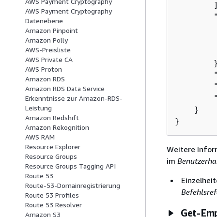
AWS Payment Cryptography
        ]
AWS Payment Cryptography
        
Datenebene
         
Amazon Pinpoint
         
Amazon Polly
AWS-Preisliste
         
AWS Private CA
        }
AWS Proton
        "
Amazon RDS
        "
Amazon RDS Data Service
        "
Erkenntnisse zur Amazon-RDS-
Leistung
    }

Amazon Redshift
}
Amazon Rekognition
AWS RAM
Resource Explorer
Weitere Infor
Resource Groups
im
Benutzerha
Resource Groups Tagging API
Route 53
Einzelheit
Route-53-Domainregistrierung
Befehlsref
Route 53 Profiles
Route 53 Resolver
Get-Em
Amazon S3