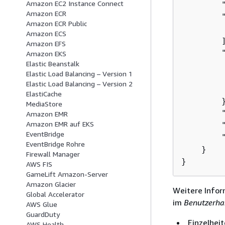
Amazon EC2 Instance Connect
        
Amazon ECR
        "
Amazon ECR Public
         
Amazon ECS
        ]
Amazon EFS
        
Amazon EKS
Elastic Beanstalk
         
Elastic Load Balancing – Version 1
         
Elastic Load Balancing – Version 2
         
ElastiCache
        }
MediaStore
        "
Amazon EMR
Amazon EMR auf EKS
        "
EventBridge
        "
EventBridge Rohre
    }

Firewall Manager
}
AWS FIS
GameLift Amazon-Server
Amazon Glacier
Weitere Infor
Global Accelerator
im
Benutzerha
AWS Glue
GuardDuty
Einzelheit
AWS Health