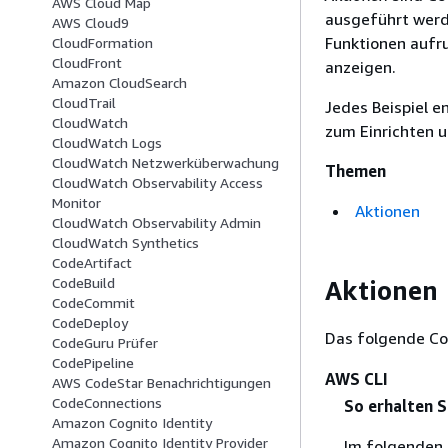
AWS Cloud Map
ausgeführt werde
AWS Cloud9
Funktionen aufr
CloudFormation
CloudFront
anzeigen.
Amazon CloudSearch
CloudTrail
Jedes Beispiel e
CloudWatch
zum Einrichten 
CloudWatch Logs
CloudWatch Netzwerküberwachung
Themen
CloudWatch Observability Access
Monitor
Aktionen
CloudWatch Observability Admin
CloudWatch Synthetics
CodeArtifact
CodeBuild
Aktionen
CodeCommit
CodeDeploy
Das folgende Co
CodeGuru Prüfer
CodePipeline
AWS CLI
AWS CodeStar Benachrichtigungen
CodeConnections
So erhalten 
Amazon Cognito Identity
Amazon Cognito Identity Provider
Im folgenden 