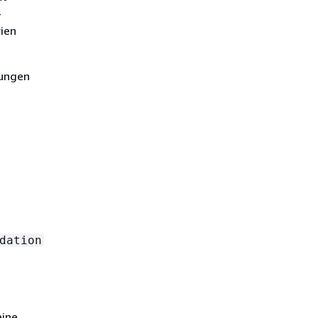
-
ien
sungen
dation
eine