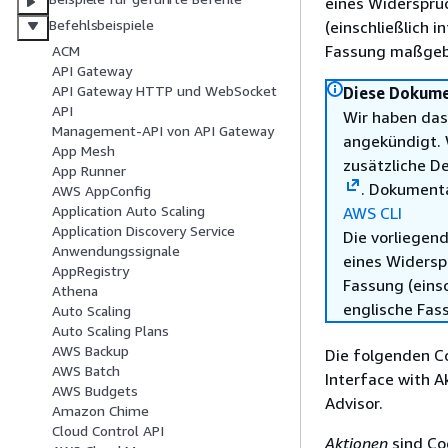
eines Widerspru
Befehlsbeispiele
(einschließlich 
Fassung maßgebl
ACM
API Gateway
API Gateway HTTP und WebSocket
Diese Dokumen
API
Wir haben das
Management-API von API Gateway
angekündigt. 
App Mesh
zusätzliche De
App Runner
. Dokumenta
AWS AppConfig
Application Auto Scaling
AWS CLI
Application Discovery Service
Die vorliegend
Anwendungssignale
eines Widersp
AppRegistry
Fassung (einsc
Athena
englische Fas
Auto Scaling
Auto Scaling Plans
AWS Backup
Die folgenden C
AWS Batch
Interface with 
AWS Budgets
Advisor.
Amazon Chime
Cloud Control API
Aktionen
sind Co