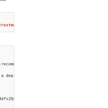
trustedadvisor:::organization-recommendation/
recommendation/9534ec9b-bf3a-44e8-8213-2ed68b
a deprecated runtime",

dfs2Q4C5",
