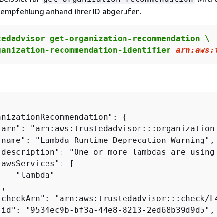
empfehlung anhand ihrer ID abgerufen.
tedadvisor get-organization-recommendation \

ganization-recommendation-identifier 
arn
:aws:
anizationRecommendation": 
{
"arn": "arn:aws:trustedadvisor:::organization-
"name": "Lambda Runtime Deprecation Warning",

"description": "One or more lambdas are using 
awsServices": [

   "lambda"

,

"checkArn": "arn:aws:trustedadvisor:::check/L4
"id": "9534ec9b-bf3a-44e8-8213-2ed68b39d9d5",
