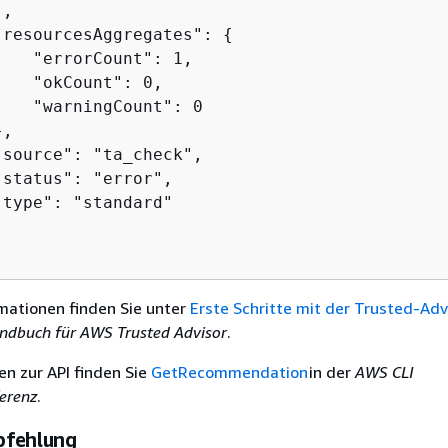
,

"resourcesAggregates": 
{
   "errorCount": 1,

   "okCount": 0,

   "warningCount": 0

,

source": "ta_check",

status": "error",

type": "standard"

mationen finden Sie unter
Erste Schritte mit der Trusted-Adv
ndbuch für AWS Trusted Advisor
.
en zur API finden Sie
GetRecommendation
in der
AWS CLI
erenz
.
pfehlung