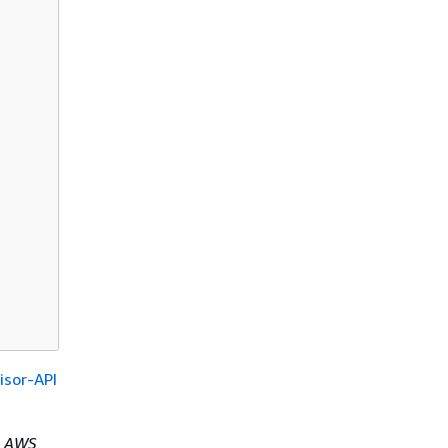
isor-API
r
AWS