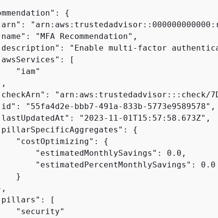
ommendation": 
{
"arn": "arn:aws:trustedadvisor::000000000000:r
"name": "MFA Recommendation",

"description": "Enable multi-factor authentica
awsServices": [

   "iam"

,

"checkArn": "arn:aws:trustedadvisor:::check/7D
"id": "55fa4d2e-bbb7-491a-833b-5773e9589578",

"lastUpdatedAt": "2023-11-01T15:57:58.673Z",

"pillarSpecificAggregates": 
{
    "costOptimizing": 
{
        "estimatedMonthlySavings": 0.0,

        "estimatedPercentMonthlySavings": 0.0

   }

,

pillars": [

   "security"
