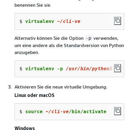
benennen Sie sie.
$ 
virtualenv 
~/
cli
-ve
Alternativ können Sie die Option
verwenden,
-p
um eine andere als die Standardversion von Python
anzugeben.
$ 
virtualenv -p 
/usr/
bin
/python37
~/
cl
Aktivieren Sie die neue virtuelle Umgebung.
Linux oder macOS
$ 
source 
~/
cli
-ve
/bin/activate
Windows