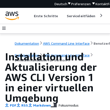
Deutsch
Präferenzen
Kontakt
F
Erste Schritte
Serviceleitfäden
Ent
Dokumentation
AWS Command Line Interface
Installation und
Dokumentation
AWS Command Line Interface
Benutzerhandbuch für Version 1
Aktualisierung der
AWS CLI Version 1
in einer virtuellen
Umgebung
PDF
RSS
Markdown
Fokusmodus