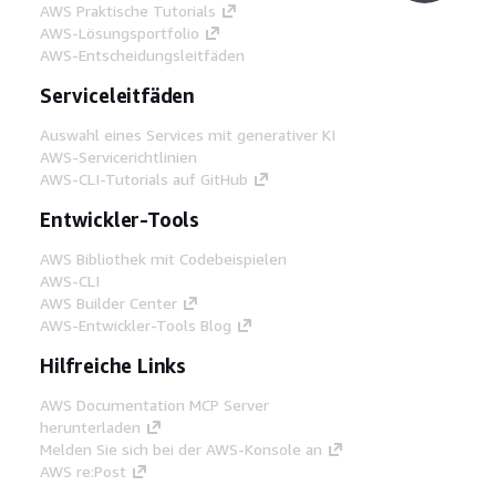
AWS Praktische Tutorials
AWS-Lösungsportfolio
AWS-Entscheidungsleitfäden
Serviceleitfäden
Auswahl eines Services mit generativer KI
AWS-Servicerichtlinien
AWS-CLI-Tutorials auf GitHub
Entwickler-Tools
AWS Bibliothek mit Codebeispielen
AWS-CLI
AWS Builder Center
AWS-Entwickler-Tools Blog
Hilfreiche Links
AWS Documentation MCP Server
herunterladen
Melden Sie sich bei der AWS-Konsole an
AWS re:Post