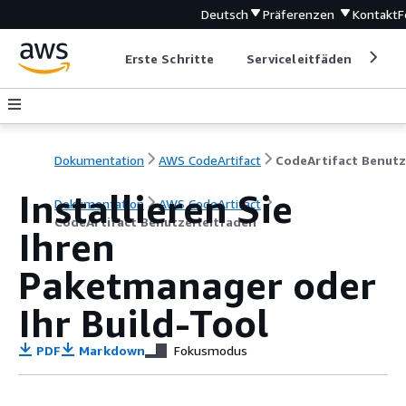
Deutsch
Präferenzen
Kontakt
F
Erste Schritte
Serviceleitfäden
Ent
Dokumentation
AWS CodeArtifact
Installieren Sie
Dokumentation
AWS CodeArtifact
CodeArtifact Benutzerleitfaden
Ihren
Paketmanager oder
Ihr Build-Tool
PDF
Markdown
Fokusmodus