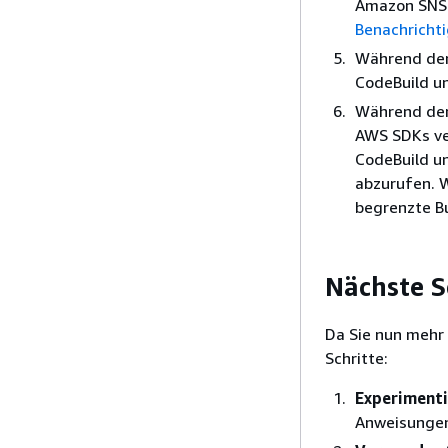
Amazon SNS S
Benachrichti
Während der
CodeBuild u
Während der 
AWS SDKs ve
CodeBuild u
abzurufen. W
begrenzte Bu
Nächste S
Da Sie nun mehr
Schritte:
Experiment
Anweisungen