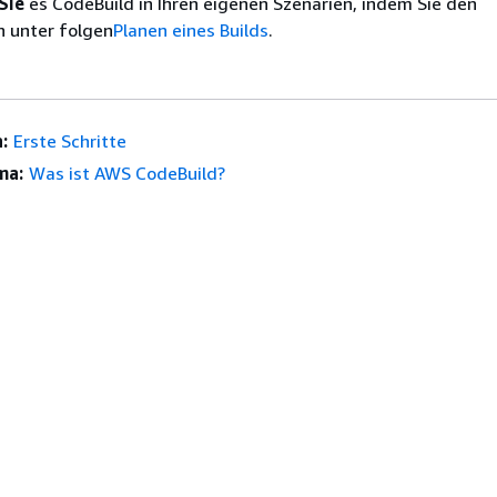
Sie
es CodeBuild in Ihren eigenen Szenarien, indem Sie den
 unter folgen
Planen eines Builds
.
:
Erste Schritte
ma:
Was ist AWS CodeBuild?