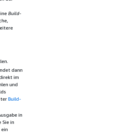
Eine
Build-
che,
eitere
len.
endet dann
direkt im
hlen und
lds
nter
Build-
Ausgabe in
 Sie in
 ein