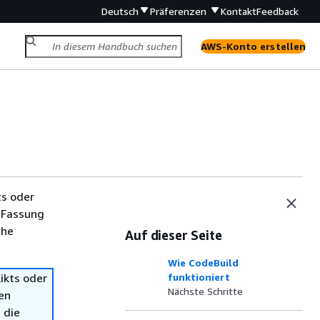
Deutsch
Präferenzen
Kontakt
Feedback
AWS-Konto erstellen
ts oder
 Fassung
che
Auf dieser Seite
Wie CodeBuild
ikts oder
funktioniert
Nächste Schritte
en
 die