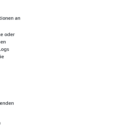
tionen an
le oder
nen
Logs
ie
genden
n