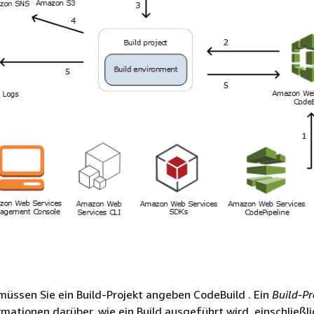
müssen Sie ein Build-Projekt angeben CodeBuild . Ein
Build-Pr
rmationen darüber, wie ein Build ausgeführt wird, einschließli