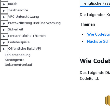
englische Fas
Builds
Testberichte
Die folgenden Ko
VPC-Unterstützung
Protokollierung und Überwachung
Themen
Sicherheit
Wie CodeBuil
Fortschrittliche Themen
Nächste Schr
Codebeispiele
Öffentliche Build-API
Fehlerbehebung
Wie CodeB
Kontingente
Dokumentverlauf
Das folgende Dia
CodeBuild: