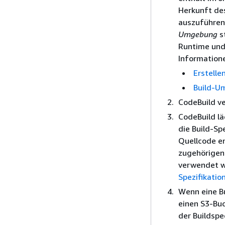
Herkunft de
auszuführen
Umgebung
s
Runtime und 
Informatione
Erstelle
Build-U
CodeBuild ve
CodeBuild l
die Build-Spe
Quellcode en
zugehörigen 
verwendet w
Spezifikatio
Wenn eine B
einen S3-Buc
der Buildspe