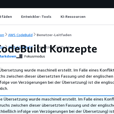
itfäden
Entwickler-Tools
KI-Ressourcen
ion
AWS CodeBuild
Benutzer-Leitfaden
odeBuild Konzepte
ion
AWS CodeBuild
Benutzer-Leitfaden
arkdown
Fokusmodus
Übersetzung wurde maschinell erstellt. Im Falle eines Konflik
chs zwischen dieser übersetzten Fassung und der englischen
infolge von Verzögerungen bei der Übersetzung) ist die englis
ich.
e Übersetzung wurde maschinell erstellt. Im Falle eines Konfl
ruchs zwischen dieser übersetzten Fassung und der englisch
hließlich infolge von Verzögerungen bei der Übersetzung) ist