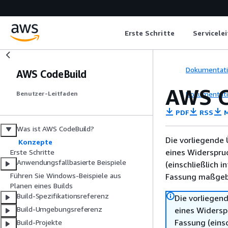
Erste Schritte
Servicele
Dokumentat
AWS CodeBuild
AWS C
Dokumentat
Benutzer-Leitfaden
PDF
RSS
M
Was ist AWS CodeBuild?
Die vorliegende 
Konzepte
eines Widerspru
Erste Schritte
Anwendungsfallbasierte Beispiele
(einschließlich 
Führen Sie Windows-Beispiele aus
Fassung maßgebl
Planen eines Builds
Build-Spezifikationsreferenz
Die vorliegend
Build-Umgebungsreferenz
eines Widersp
Fassung (einsc
Build-Projekte