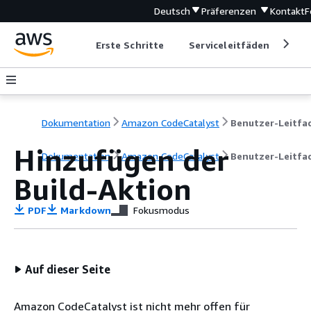
Deutsch
Präferenzen
Kontakt
F
Erste Schritte
Serviceleitfäden
Ent
Dokumentation
Amazon CodeCatalyst
Hinzufügen der
Dokumentation
Amazon CodeCatalyst
Benutzer-Leitfa
Build-Aktion
PDF
Markdown
Fokusmodus
Auf dieser Seite
Amazon CodeCatalyst ist nicht mehr offen für