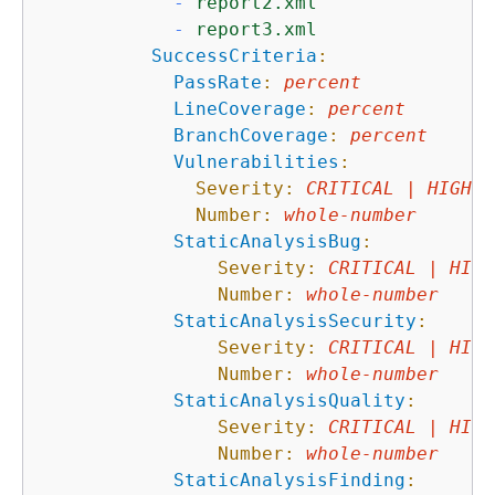
-
report2.xml
-
report3.xml
SuccessCriteria
:
PassRate
:
percent
LineCoverage
:
percent
BranchCoverage
:
percent
Vulnerabilities
:
Severity:
CRITICAL
|
HIGH
|
Number:
whole-number
StaticAnalysisBug
:
Severity:
CRITICAL
|
HIGH
Number:
whole-number
StaticAnalysisSecurity
:
Severity:
CRITICAL
|
HIGH
Number:
whole-number
StaticAnalysisQuality
:
Severity:
CRITICAL
|
HIGH
Number:
whole-number
StaticAnalysisFinding
: