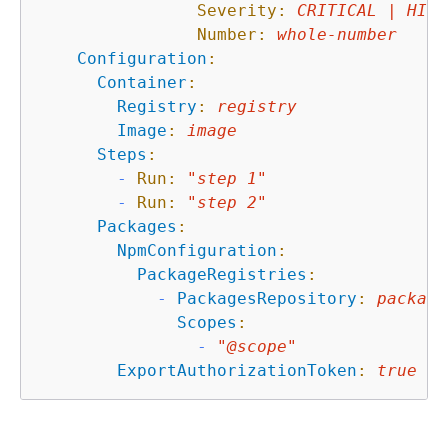
Severity:
CRITICAL
|
HIGH
Number:
whole-number
Configuration
:
Container
:
Registry
:
registry
Image
:
image
Steps
:
-
Run:
"step 1"
-
Run:
"step 2"
Packages
:
NpmConfiguration
:
PackageRegistries
:
-
PackagesRepository
:
package
Scopes
:
-
"@scope"
ExportAuthorizationToken
:
true
|