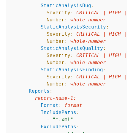
StaticAnalysisBug
:
Severity:
CRITICAL
|
HIGH
|
M
Number:
whole-number
StaticAnalysisSecurity
:
Severity:
CRITICAL
|
HIGH
|
M
Number:
whole-number
StaticAnalysisQuality
:
Severity:
CRITICAL
|
HIGH
|
M
Number:
whole-number
StaticAnalysisFinding
:
Severity:
CRITICAL
|
HIGH
|
M
Number:
whole-number
Reports
:
report-name-1
:
Format
:
format
IncludePaths
:
-
"*.xml"
ExcludePaths
: