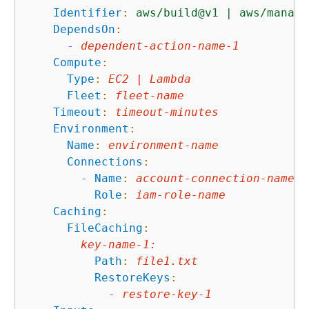
Identifier
:
aws/build@v1
|
aws/manage
DependsOn
:
-
dependent-action-name-1
Compute
:
Type
:
EC2
|
Lambda
Fleet
:
fleet-name
Timeout
:
timeout-minutes
Environment
:
Name
:
environment-name
Connections
:
-
Name
:
account-connection-name
Role
:
iam-role-name
Caching
:
FileCaching
:
key-name-1
:
Path
:
file1.txt
RestoreKeys
:
-
restore-key-1