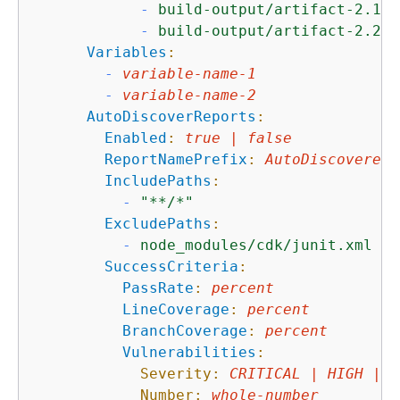
-
build-output/artifact-2.1.j
-
build-output/artifact-2.2.j
Variables
:
-
variable-name-1
-
variable-name-2
AutoDiscoverReports
:
Enabled
:
true
|
false
ReportNamePrefix
:
AutoDiscovered
IncludePaths
:
-
"**/*"
ExcludePaths
:
-
node_modules/cdk/junit.xml
SuccessCriteria
:
PassRate
:
percent
LineCoverage
:
percent
BranchCoverage
:
percent
Vulnerabilities
:
Severity:
CRITICAL
|
HIGH
|
M
Number:
whole-number