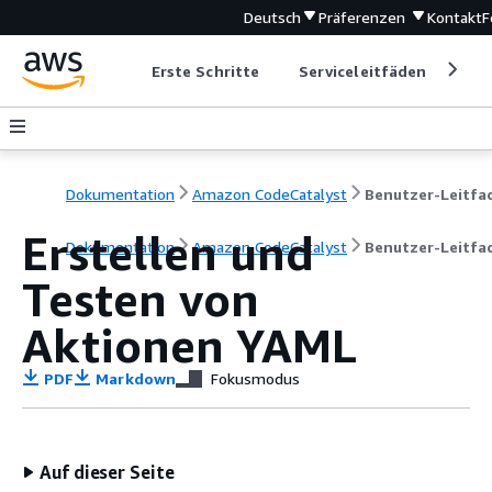
Deutsch
Präferenzen
Kontakt
F
Erste Schritte
Serviceleitfäden
Ent
Dokumentation
Amazon CodeCatalyst
Erstellen und
Dokumentation
Amazon CodeCatalyst
Benutzer-Leitfa
Testen von
Aktionen YAML
PDF
Markdown
Fokusmodus
Auf dieser Seite