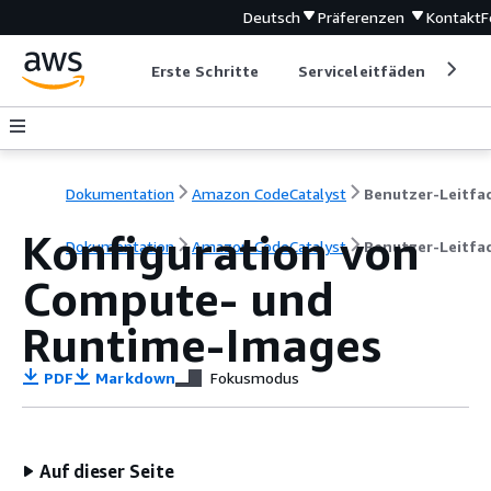
Deutsch
Präferenzen
Kontakt
F
Erste Schritte
Serviceleitfäden
Ent
Dokumentation
Amazon CodeCatalyst
Konfiguration von
Dokumentation
Amazon CodeCatalyst
Benutzer-Leitfa
Compute- und
Runtime-Images
PDF
Markdown
Fokusmodus
Auf dieser Seite