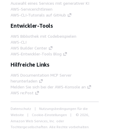
Auswahl eines Services mit generativer KI
AWS-Servicerichtlinien
AWS-CLI-Tutorials auf GitHub
Entwickler-Tools
AWS Bibliothek mit Codebeispielen
AWS-CLI
AWS Builder Center
AWS-Entwickler-Tools Blog
Hilfreiche Links
AWS Documentation MCP Server
herunterladen
Melden Sie sich bei der AWS-Konsole an
AWS re:Post
Datenschutz
Nutzungsbedingungen für die
Website
Cookie-Einstellungen
© 2026,
Amazon Web Services, Inc. oder
Tochtergesellschaften. Alle Rechte vorbehalten.