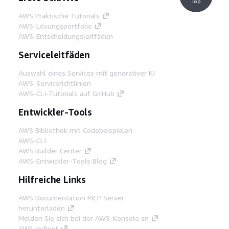
Top
AWS Praktische Tutorials
AWS-Lösungsportfolio
AWS-Entscheidungsleitfäden
Serviceleitfäden
Auswahl eines Services mit generativer KI
AWS-Servicerichtlinien
AWS-CLI-Tutorials auf GitHub
Entwickler-Tools
AWS Bibliothek mit Codebeispielen
AWS-CLI
AWS Builder Center
AWS-Entwickler-Tools Blog
Hilfreiche Links
AWS Documentation MCP Server
herunterladen
Melden Sie sich bei der AWS-Konsole an
AWS re:Post