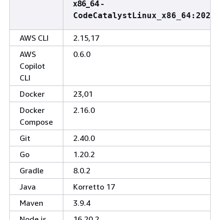
x86_64 -
CodeCatalystLinux_x86_64:2022
AWS CLI
2.15,17
AWS
0.6.0
Copilot
CLI
Docker
23,01
Docker
2.16.0
Compose
Git
2.40.0
Go
1.20.2
Gradle
8.0.2
Java
Korretto 17
Maven
3.9.4
Node.js
16.20,2