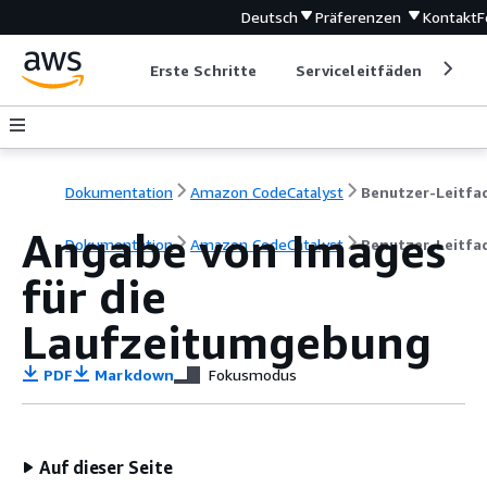
Deutsch
Präferenzen
Kontakt
F
Erste Schritte
Serviceleitfäden
Ent
Dokumentation
Amazon CodeCatalyst
Angabe von Images
Dokumentation
Amazon CodeCatalyst
Benutzer-Leitfa
für die
Laufzeitumgebung
PDF
Markdown
Fokusmodus
Auf dieser Seite