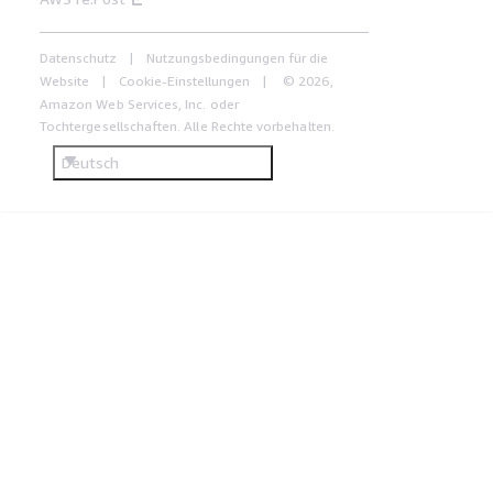
Datenschutz
Nutzungsbedingungen für die
Website
Cookie-Einstellungen
© 2026,
Amazon Web Services, Inc. oder
Tochtergesellschaften. Alle Rechte vorbehalten.
Deutsch