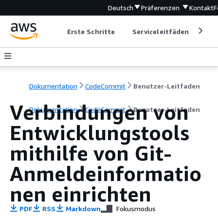
Deutsch
Präferenzen
Kontakt
F
Erste Schritte
Serviceleitfäden
Ent
Dokumentation
CodeCommit
Benutzer-Leitfaden
Verbindungen von
Dokumentation
CodeCommit
Benutzer-Leitfaden
Entwicklungstools
mithilfe von Git-
Anmeldeinformatio
nen einrichten
PDF
RSS
Markdown
Fokusmodus