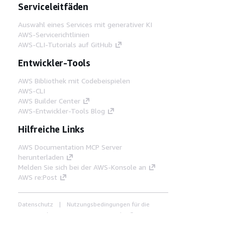
Serviceleitfäden
Auswahl eines Services mit generativer KI
AWS-Servicerichtlinien
AWS-CLI-Tutorials auf GitHub
Entwickler-Tools
AWS Bibliothek mit Codebeispielen
AWS-CLI
AWS Builder Center
AWS-Entwickler-Tools Blog
Hilfreiche Links
AWS Documentation MCP Server
herunterladen
Melden Sie sich bei der AWS-Konsole an
AWS re:Post
Datenschutz
Nutzungsbedingungen für die
Website
Cookie-Einstellungen
© 2026,