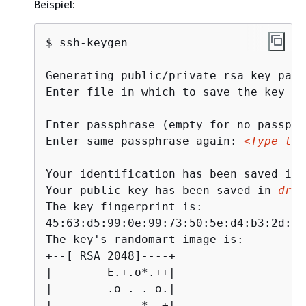
Beispiel:
$ ssh-keygen

Generating public/private rsa key pair.
Enter file in which to save the key (/
Enter passphrase (empty for no passphr
Enter same passphrase again: 
<Type the
Your identification has been saved in 
Your public key has been saved in 
driv
The key fingerprint is:

45:63:d5:99:0e:99:73:50:5e:d4:b3:2d:86
The key's randomart image is:

+--[ RSA 2048]----+

|        E.+.o*.++|

|        .o .=.=o.|

|       . ..  *. +|
