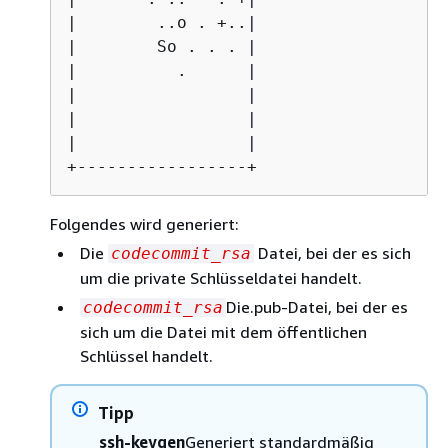
|        ..o . +..|

|        So . . . |

|          .      |

|                 |

|                 |

|                 |

+-----------------+
Folgendes wird generiert:
Die
Datei, bei der es sich
codecommit_rsa
um die private Schlüsseldatei handelt.
Die.pub-Datei, bei der es
codecommit_rsa
sich um die Datei mit dem öffentlichen
Schlüssel handelt.
Tipp
ssh-keygen
Generiert standardmäßig