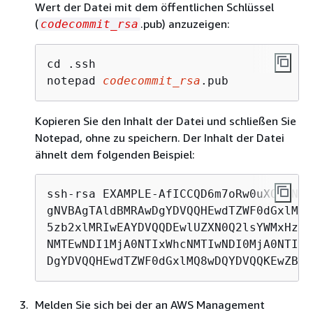
Wert der Datei mit dem öffentlichen Schlüssel
(
.pub) anzuzeigen:
codecommit_rsa
cd .ssh

notepad 
codecommit_rsa
.pub
Kopieren Sie den Inhalt der Datei und schließen Sie
Notepad, ohne zu speichern. Der Inhalt der Datei
ähnelt dem folgenden Beispiel:
ssh-rsa EXAMPLE-AfICCQD6m7oRw0uXOjANBg
gNVBAgTAldBMRAwDgYDVQQHEwdTZWF0dGxlMQ8
5zb2xlMRIwEAYDVQQDEwlUZXN0Q2lsYWMxHzAd
NMTEwNDI1MjA0NTIxWhcNMTIwNDI0MjA0NTIxW
DgYDVQQHEwdTZWF0dGxlMQ8wDQYDVQQKEwZBbW
Melden Sie sich bei der an AWS Management