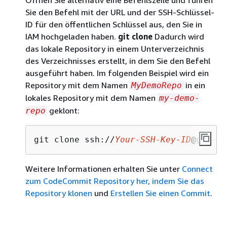
Öffnen Sie alternativ eine Befehlszeile und führen
Sie den Befehl mit der URL und der SSH-Schlüssel-
ID für den öffentlichen Schlüssel aus, den Sie in
IAM hochgeladen haben.
git clone
Dadurch wird
das lokale Repository in einem Unterverzeichnis
des Verzeichnisses erstellt, in dem Sie den Befehl
ausgeführt haben. Im folgenden Beispiel wird ein
Repository mit dem Namen
in ein
MyDemoRepo
lokales Repository mit dem Namen
my-demo-
geklont:
repo
git clone ssh://
Your-SSH-Key-ID
@git-co
Weitere Informationen erhalten Sie unter
Connect
zum CodeCommit Repository her, indem Sie das
Repository klonen
und
Erstellen Sie einen Commit
.