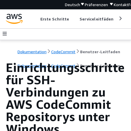
Deutsch
Präferenzen
Kontakt
F
Erste Schritte
Serviceleitfäden
Ent
Dokumentation
CodeCommit
Benutzer-Leitfaden
Einrichtungsschritte
Dokumentation
CodeCommit
Benutzer-Leitfaden
für SSH-
Verbindungen zu
AWS CodeCommit
Repositorys unter
Windows