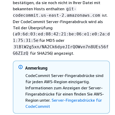
bestätigen, da sie noch nicht in Ihrer Datei mit
bekannten Hosts enthalten
git-
ist.
codecommit.us-east-2.amazonaws.com
Der CodeCommit Server-Fingerabdruck wird als
Teil der Überprüfung
(
a9:6d:03:ed:08:42:21:be:06:e1:e0:2a:d
für MD5 oder
1:75:31:5e
3lBlW2g5xn/NA2Ck6dyeJIrQOWvn7n8UEs56f
für SHA256) angezeigt.
G6ZIzQ
Anmerkung
CodeCommit Server-Fingerabdrücke sind
für jeden AWS-Region einzigartig.
Informationen zum Anzeigen der Server-
Fingerabdrücke für einen finden Sie AWS-
Region unter.
Server-Fingerabdrücke für
CodeCommit