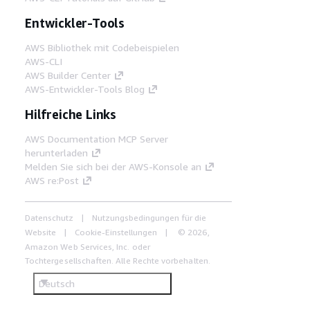
Entwickler-Tools
AWS Bibliothek mit Codebeispielen
AWS-CLI
AWS Builder Center
AWS-Entwickler-Tools Blog
Hilfreiche Links
AWS Documentation MCP Server
herunterladen
Melden Sie sich bei der AWS-Konsole an
AWS re:Post
Datenschutz
Nutzungsbedingungen für die
Website
Cookie-Einstellungen
© 2026,
Amazon Web Services, Inc. oder
Tochtergesellschaften. Alle Rechte vorbehalten.
Deutsch