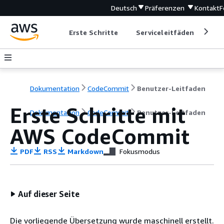
Deutsch
Präferenzen
Kontakt
F
Erste Schritte
Serviceleitfäden
Ent
Dokumentation
CodeCommit
Benutzer-Leitfaden
Erste Schritte mit
Dokumentation
CodeCommit
Benutzer-Leitfaden
AWS CodeCommit
PDF
RSS
Markdown
Fokusmodus
Auf dieser Seite
Die vorliegende Übersetzung wurde maschinell erstellt.