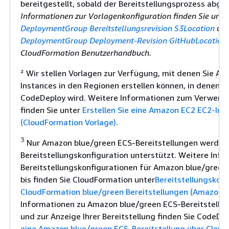
bereitgestellt, sobald der Bereitstellungsprozess abge
Informationen zur Vorlagenkonfiguration finden Sie unte
DeploymentGroup Bereitstellungsrevision S3Location
un
DeploymentGroup Deployment-Revision GitHubLocation
CloudFormation Benutzerhandbuch.
² Wir stellen Vorlagen zur Verfügung, mit denen Sie A
Instances in den Regionen erstellen können, in denen d
CodeDeploy wird. Weitere Informationen zum Verwende
finden Sie unter
Erstellen Sie eine Amazon EC2 EC2-Ins
(CloudFormation Vorlage)
.
3
Nur Amazon blue/green ECS-Bereitstellungen werden 
Bereitstellungskonfiguration unterstützt. Weitere Inf
Bereitstellungskonfigurationen für Amazon blue/green
bis finden Sie CloudFormation unter
Bereitstellungskonf
CloudFormation blue/green Bereitstellungen (Amazon 
Informationen zu Amazon blue/green ECS-Bereitstellu
und zur Anzeige Ihrer Bereitstellung finden Sie CodeDe
eine Amazon blue/green ECS-Bereitstellung über Clou