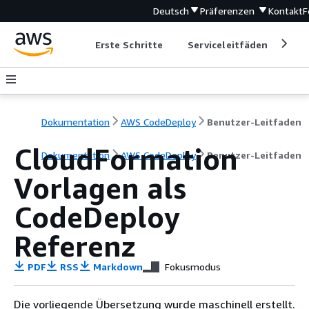
Deutsch
Präferenzen
Kontakt
F
Erste Schritte
Serviceleitfäden
Ent
Dokumentation
AWS CodeDeploy
Benutzer-Leitfaden
CloudFormation
Dokumentation
AWS CodeDeploy
Benutzer-Leitfaden
Vorlagen als
CodeDeploy
Referenz
PDF
RSS
Markdown
Fokusmodus
Die vorliegende Übersetzung wurde maschinell erstellt.