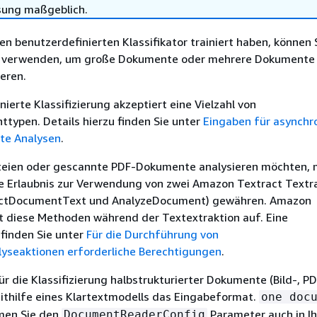
sung maßgeblich.
n benutzerdefinierten Klassifikator trainiert haben, können 
s verwenden, um große Dokumente oder mehrere Dokumente 
ieren.
nierte Klassifizierung akzeptiert eine Vielzahl von
typen. Details hierzu finden Sie unter
Eingaben für asynchr
rte Analysen
.
teien oder gescannte PDF-Dokumente analysieren möchten, 
ie Erlaubnis zur Verwendung von zwei Amazon Textract Textr
ctDocumentText und AnalyzeDocument) gewähren. Amazon
 diese Methoden während der Textextraktion auf. Eine
e finden Sie unter
Für die Durchführung von
seaktionen erforderliche Berechtigungen
.
r die Klassifizierung halbstrukturierter Dokumente (Bild-, P
ithilfe eines Klartextmodells das Eingabeformat.
one doc
en Sie den
Parameter auch in Ih
DocumentReaderConfig