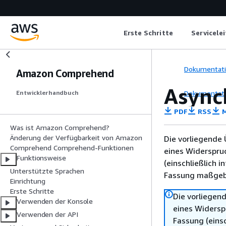
Erste Schritte
Servicele
Dokumentat
Amazon Comprehend
Async
Dokumentat
Entwicklerhandbuch
PDF
RSS
M
Was ist Amazon Comprehend?
Änderung der Verfügbarkeit von Amazon
Die vorliegende 
Comprehend Comprehend-Funktionen
eines Widerspru
Funktionsweise
(einschließlich 
Unterstützte Sprachen
Fassung maßgebl
Einrichtung
Erste Schritte
Die vorliegend
Verwenden der Konsole
eines Widersp
Verwenden der API
Fassung (einsc