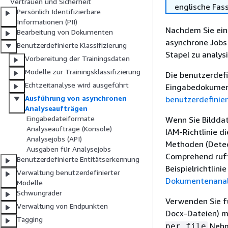
Vertrauen und Sicherheit
englische Fas
Persönlich Identifizierbare
Informationen (PII)
Nachdem Sie eine
Bearbeitung von Dokumenten
asynchrone Job
Benutzerdefinierte Klassifizierung
Stapel zu analys
Vorbereitung der Trainingsdaten
Modelle zur Trainingsklassifizierung
Die benutzerdefi
Echtzeitanalyse wird ausgeführt
Eingabedokument
Ausführung von asynchronen
benutzerdefinie
Analyseaufträgen
Eingabedateiformate
Wenn Sie Bildda
Analyseaufträge (Konsole)
IAM-Richtlinie d
Analysejobs (API)
Methoden (Dete
Ausgaben für Analysejobs
Comprehend ruft
Benutzerdefinierte Entitätserkennung
Beispielrichtlini
Verwaltung benutzerdefinierter
Dokumentenanaly
Modelle
Schwungräder
Verwenden Sie fü
Verwaltung von Endpunkten
Docx-Dateien) m
Tagging
Nehm
per file