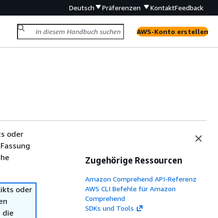
Deutsch
Präferenzen
Kontakt
Feedback
AWS-Konto erstellen
ts oder
 Fassung
che
Zugehörige Ressourcen
Amazon Comprehend API-Referenz
ikts oder
AWS CLI Befehle für Amazon
Comprehend
en
SDKs und Tools
 die