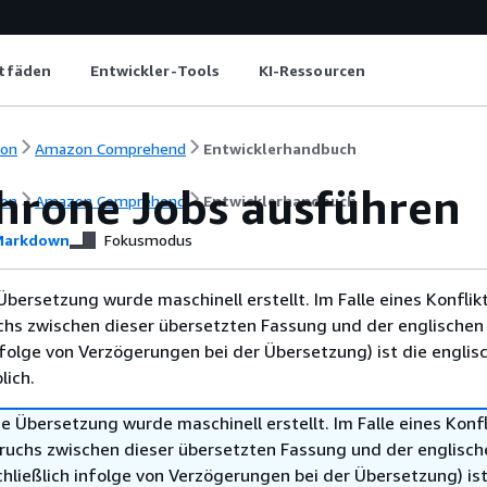
itfäden
Entwickler-Tools
KI-Ressourcen
ion
Amazon Comprehend
Entwicklerhandbuch
hrone Jobs ausführen
ion
Amazon Comprehend
Entwicklerhandbuch
arkdown
Fokusmodus
Übersetzung wurde maschinell erstellt. Im Falle eines Konflik
chs zwischen dieser übersetzten Fassung und der englischen
infolge von Verzögerungen bei der Übersetzung) ist die englis
ich.
e Übersetzung wurde maschinell erstellt. Im Falle eines Konfl
ruchs zwischen dieser übersetzten Fassung und der englisch
hließlich infolge von Verzögerungen bei der Übersetzung) ist