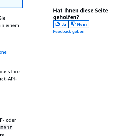
Hat Ihnen diese Seite
geholfen?
Sie
Ja
Nein
in einem
Feedback geben
one
muss Ihre
act-API-
DF- oder
ument
re