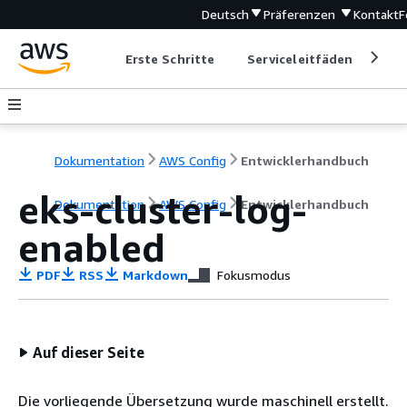
Deutsch
Präferenzen
Kontakt
F
Erste Schritte
Serviceleitfäden
Ent
Dokumentation
AWS Config
Entwicklerhandbuch
eks-cluster-log-
Dokumentation
AWS Config
Entwicklerhandbuch
enabled
PDF
RSS
Markdown
Fokusmodus
Auf dieser Seite
Die vorliegende Übersetzung wurde maschinell erstellt.