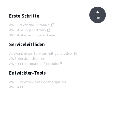
Erste Schritte
Top
AWS Praktische Tutorials
AWS-Lösungsportfolio
AWS-Entscheidungsleitfäden
Serviceleitfäden
Auswahl eines Services mit generativer KI
AWS-Servicerichtlinien
AWS-CLI-Tutorials auf GitHub
Entwickler-Tools
AWS Bibliothek mit Codebeispielen
AWS-CLI
AWS Builder Center
AWS-Entwickler-Tools Blog
Hilfreiche Links