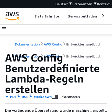
Deutsch
Präferenzen
Kontakt
F
Erste Schritte
Serviceleitfäden
Ent
Dokumentation
AWS Config
Entwicklerhandbuch
AWS Config
Dokumentation
AWS Config
Entwicklerhandbuch
Benutzerdefinierte
Lambda-Regeln
erstellen
PDF
RSS
Markdown
Fokusmodus
Die vorliegende Übersetzung wurde maschinell erstellt.