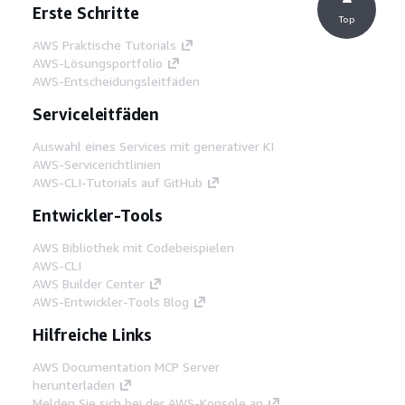
Erste Schritte
Top
AWS Praktische Tutorials
AWS-Lösungsportfolio
AWS-Entscheidungsleitfäden
Serviceleitfäden
Auswahl eines Services mit generativer KI
AWS-Servicerichtlinien
AWS-CLI-Tutorials auf GitHub
Entwickler-Tools
AWS Bibliothek mit Codebeispielen
AWS-CLI
AWS Builder Center
AWS-Entwickler-Tools Blog
Hilfreiche Links
AWS Documentation MCP Server
herunterladen
Melden Sie sich bei der AWS-Konsole an