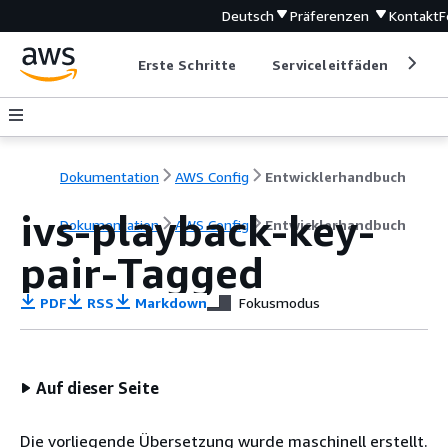
Deutsch
Präferenzen
Kontakt
F
Erste Schritte
Serviceleitfäden
Ent
Dokumentation
AWS Config
Entwicklerhandbuch
ivs-playback-key-
Dokumentation
AWS Config
Entwicklerhandbuch
pair-Tagged
PDF
RSS
Markdown
Fokusmodus
Auf dieser Seite
Die vorliegende Übersetzung wurde maschinell erstellt.