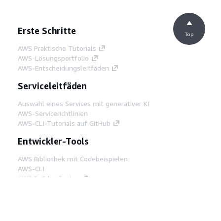
Erste Schritte
Top
AWS Praktische Tutorials
AWS-Lösungsportfolio
AWS-Entscheidungsleitfäden
Serviceleitfäden
Auswahl eines Services mit generativer KI
AWS-Servicerichtlinien
AWS-CLI-Tutorials auf GitHub
Entwickler-Tools
AWS Bibliothek mit Codebeispielen
AWS-CLI
AWS Builder Center
AWS-Entwickler-Tools Blog
Hilfreiche Links