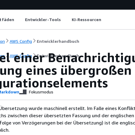
itfäden
Entwickler-Tools
KI-Ressourcen
ion
AWS Config
Entwicklerhandbuch
el einer Benachrichtig
ion
AWS Config
Entwicklerhandbuch
ung eines übergroßen
gurationselements
arkdown
Fokusmodus
Übersetzung wurde maschinell erstellt. Im Falle eines Konflik
chs zwischen dieser übersetzten Fassung und der englischen
infolge von Verzögerungen bei der Übersetzung) ist die englis
ich.