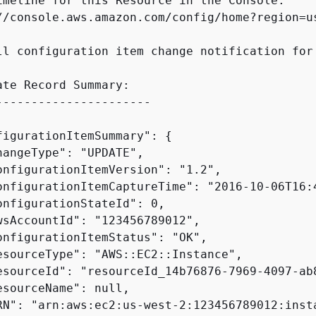
imeline for this Resource in the Console:

//console.aws.amazon.com/config/home?region=u
ll configuration item change notification for
ate Record Summary:

----------------------

figurationItemSummary": 
{
hangeType": "UPDATE",

onfigurationItemVersion": "1.2",

onfigurationItemCaptureTime": "2016-10-06T16:4
onfigurationStateId": 0,

wsAccountId": "123456789012",

onfigurationItemStatus": "OK",

esourceType": "AWS::EC2::Instance",

esourceId": "resourceId_14b76876-7969-4097-ab8
esourceName": null,

RN": "arn:aws:ec2:us-west-2:123456789012:inst