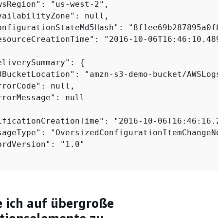
wsRegion": "us-west-2",

vailabilityZone": null,

onfigurationStateMd5Hash": "8f1ee69b287895a0f8
esourceCreationTime": "2016-10-06T16:46:10.489
eliverySummary": 
{
3BucketLocation": "amzn-s3-demo-bucket/AWSLog
rorCode": null,

rrorMessage": null

ificationCreationTime": "2016-10-06T16:46:16.2
sageType": "OversizedConfigurationItemChangeNo
ordVersion": "1.0"

e ich auf übergroße