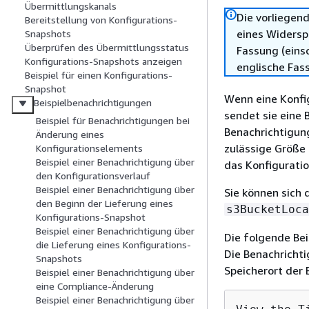
Übermittlungskanals
Die vorliegend
Bereitstellung von Konfigurations-
eines Widersp
Snapshots
Überprüfen des Übermittlungsstatus
Fassung (einsc
Konfigurations-Snapshots anzeigen
englische Fas
Beispiel für einen Konfigurations-
Snapshot
Wenn eine Konfi
Beispielbenachrichtigungen
sendet sie eine 
Beispiel für Benachrichtigungen bei
Benachrichtigun
Änderung eines
zulässige Größe 
Konfigurationselements
Beispiel einer Benachrichtigung über
das Konfigurati
den Konfigurationsverlauf
Beispiel einer Benachrichtigung über
Sie können sich 
den Beginn der Lieferung eines
s3BucketLoca
Konfigurations-Snapshot
Beispiel einer Benachrichtigung über
Die folgende Bei
die Lieferung eines Konfigurations-
Die Benachricht
Snapshots
Speicherort der
Beispiel einer Benachrichtigung über
eine Compliance-Änderung
Beispiel einer Benachrichtigung über