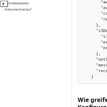
        "a
Codebeispiele
        "a
Dokumentverlauf
        "c
        "r
      },

      "s3D
        "s
        "er
        "e
      },

      "not
      "mes
      "rec
Wie greif