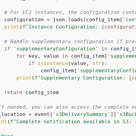
# For EC2 instances, the configuration cont
  configuration = json.loads(config_item[
'con
print
(
f"Instance Configuration: 
{
configurat
# Handle supplementary configuration if pre
if
'supplementaryConfiguration'
in
 config_it
for
 key, value 
in
 config_item[
'suppleme
if
isinstance
(value, 
str
):

              config_item[
'supplementaryConfi
print
(
f"Supplementary Configuration: 
{
c
return
 config_item

If needed, you can also access the complete n
_location = event[
's3DeliverySummary'
][
's3Buc
int
(
f"Complete notification available in S3: 