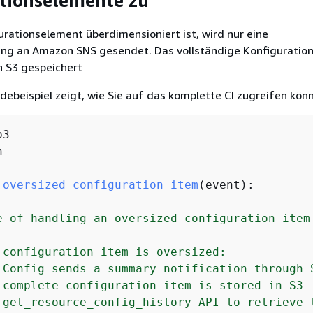
tionselemente zu
rationselement überdimensioniert ist, wird nur eine
g an Amazon SNS gesendet. Das vollständige Konfiguratio
on S3 gespeichert
ebeispiel zeigt, wie Sie auf das komplette CI zugreifen kön


_oversized_configuration_item
(
event
):
e of handling an oversized configuration item 
 configuration item is oversized:

 Config sends a summary notification through S
 complete configuration item is stored in S3

 get_resource_config_history API to retrieve t