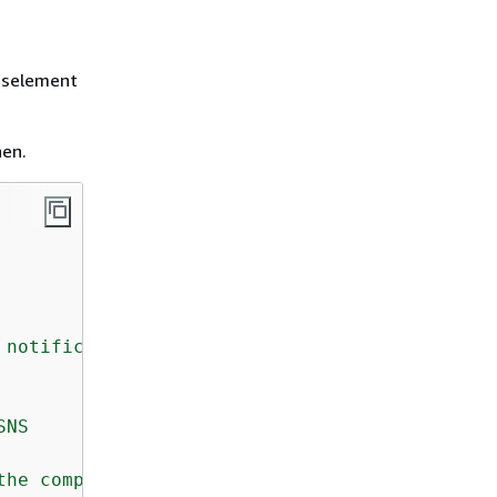
nselement
nen.
notification

NS

he complete configuration
