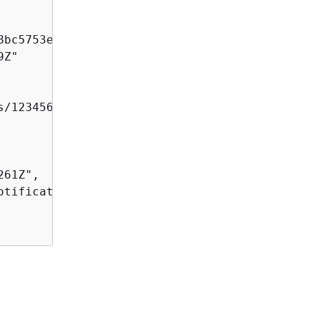
bc5753eca68e96",

Z"

s/123456789012/Config/us-west-2/2016/10/6/Ove
61Z",

tification",
