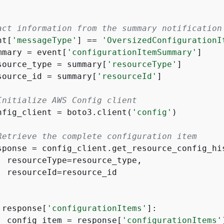
act information from the summary notification
nt[
'messageType'
] == 
'OversizedConfigurationI
mmary = event[
'configurationItemSummary'
]

source_type = summary[
'resourceType'
]

source_id = summary[
'resourceId'
]

Initialize AWS Config client
nfig_client = boto3.client(
'config'
)

Retrieve the complete configuration item
sponse = config_client.get_resource_config_his
  resourceType=resource_type,

  resourceId=resource_id

 response[
'configurationItems'
]:

  config_item = response[
'configurationItems'