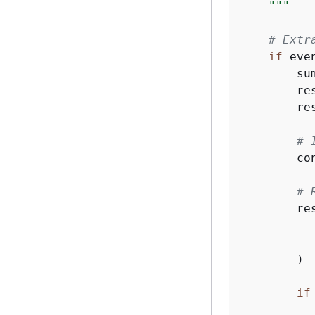
    """
# Extr
if
 eve
        su
        re
        re
# 
        co
# 
        re
          
          
        )

if
          