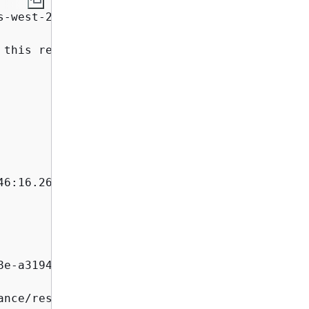
s-west-2#/timeline/AWS::EC2::Instance/resourc
 this resource exceeded the maximum size allo
6:16.261Z",

e-a31942b02e80",

ance/resourceId_14b76876-7969-4097-ab8e-a31942