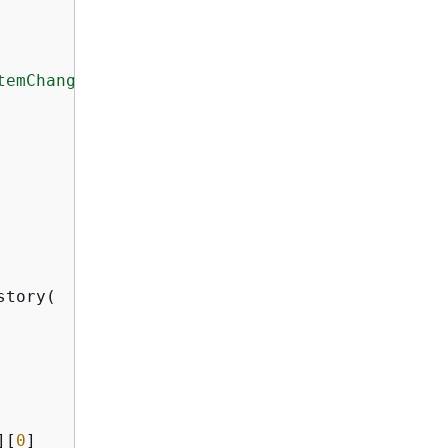
temChangeNotification'
:

tory(

][
0
]
