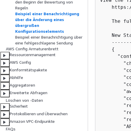
View the T
den Beginn der Bewertung von
    https:
Regeln
Beispiel einer Benachrichtigung
über die Änderung eines
    The fu
übergroßen
Konfigurationselements
    New St
Beispiel einer Benachrichtigung über
    ------
eine fehlgeschlagene Sendung
AWS Config Armaturenbrett
{
Ressourcenmanagement
      "con
AWS Config
        "c
Konformitätspakete
        "c
        "c
Abhilfe
        "c
Aggregatoren
        "a
Erweiterte Abfragen
        "c
Löschen von -Daten
        "r
Sicherheit
        "r
Protokollieren und Überwachen
        "r
Amazon VPC-Endpunkte
        "A
FAQs