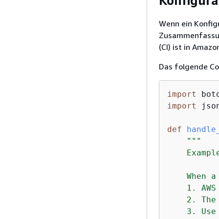
Konfigura
Wenn ein Konfigu
Zusammenfassun
(CI) ist in Amaz
Das folgende Cod
import
import
 json
def
handle
"""

    Exampl
    When a
    1. AWS
    2. The
    3. Use