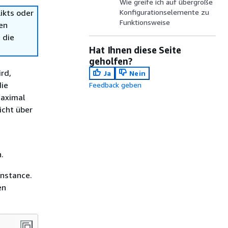
Wie greife ich auf übergroße
ikts oder
Konfigurationselemente zu
Funktionsweise
en
 die
Hat Ihnen diese Seite
geholfen?
rd,
Ja
Nein
die
Feedback geben
maximal
icht über
.
Instance.
en