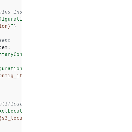
ains instance details
figuration'
])

ion}
"
)

sent
em:

ntaryConfiguration'
].items():

guration'
][key] = json.loads(value)

onfig_item[
'supplementaryConfiguration'
]}
"
)

otification from S3
ketLocation'
]

{
s3_location}
"
)
