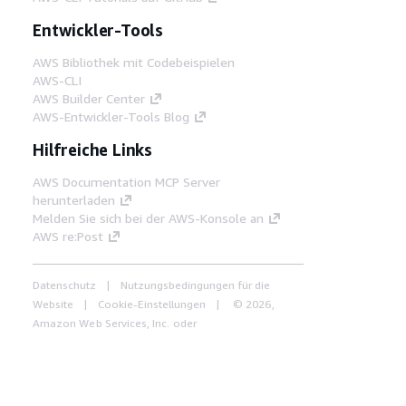
Entwickler-Tools
AWS Bibliothek mit Codebeispielen
AWS-CLI
AWS Builder Center
AWS-Entwickler-Tools Blog
Hilfreiche Links
AWS Documentation MCP Server
herunterladen
Melden Sie sich bei der AWS-Konsole an
AWS re:Post
Datenschutz
Nutzungsbedingungen für die
Website
Cookie-Einstellungen
© 2026,
Amazon Web Services, Inc. oder
Tochtergesellschaften. Alle Rechte vorbehalten.
Deutsch