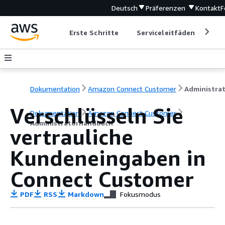
Deutsch
Präferenzen
Kontakt
F
Erste Schritte
Serviceleitfäden
Ent
Dokumentation
Amazon Connect Customer
Verschlüsseln Sie
Dokumentation
Amazon Connect Customer
Administratorhandbuch
vertrauliche
Kundeneingaben in
Connect Customer
PDF
RSS
Markdown
Fokusmodus