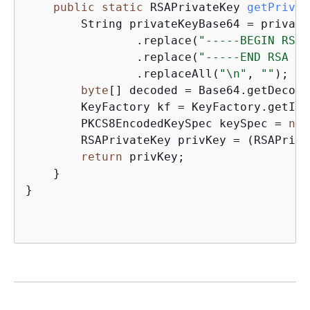
public
static
 RSAPrivateKey 
getPrivat
        String privateKeyBase64 = private
                .replace(
"-----BEGIN RSA 
                .replace(
"-----END RSA PR
                .replaceAll(
"\n"
, 
""
);

byte
[] decoded = Base64.getDecode
        KeyFactory kf = KeyFactory.getIns
        PKCS8EncodedKeySpec keySpec = 
new
        RSAPrivateKey privKey = (RSAPriva
return
 privKey;

    }

}
