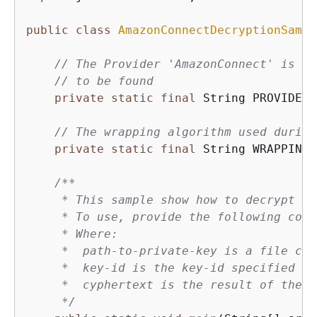
public
class
AmazonConnectDecryptionSampl
// The Provider 'AmazonConnect' is us
// to be found
private
static
final
 String PROVIDER 
// The wrapping algorithm used during
private
static
final
 String WRAPPING_
/**

     * This sample show how to decrypt da
     * To use, provide the following comm
     * Where:

     *  path-to-private-key is a file con
     *  key-id is the key-id specified du
     *  cyphertext is the result of the e
     */