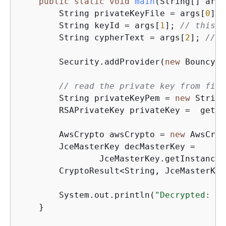
public
static
void
main
(String[] args
        String privateKeyFile = args[
0
]; 
        String keyId = args[
1
]; 
// this i
        String cypherText = args[
2
]; 
// t
        Security.addProvider(
new
 BouncyCa
// read the private key from file
        String privateKeyPem = 
new
 String
        RSAPrivateKey privateKey =  getPr
        AwsCrypto awsCrypto = 
new
 AwsCryp
        JceMasterKey decMasterKey =

                JceMasterKey.getInstance(
        CryptoResult<String, JceMasterKey
        System.out.println(
"Decrypted: "
 
    }
