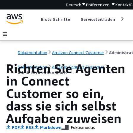
Deutsch
Präferenzen
Kontakt
F
Erste Schritte
Serviceleitfäden
Ent
Dokumentation
Amazon Connect Customer
Richten Sie Agenten
Dokumentation
Amazon Connect Customer
Administratorhandbuch
in Connect
Customer so ein,
dass sie sich selbst
Aufgaben zuweisen
PDF
RSS
Markdown
Fokusmodus