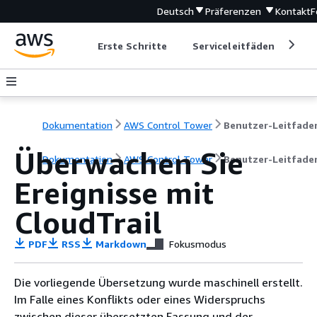
Deutsch
Präferenzen
Kontakt
F
Erste Schritte
Serviceleitfäden
Ent
Dokumentation
AWS Control Tower
Benutzer-Leitfade
Überwachen Sie
Dokumentation
AWS Control Tower
Benutzer-Leitfade
Ereignisse mit
CloudTrail
PDF
RSS
Markdown
Fokusmodus
Die vorliegende Übersetzung wurde maschinell erstellt.
Im Falle eines Konflikts oder eines Widerspruchs
zwischen dieser übersetzten Fassung und der