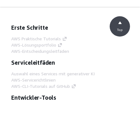
Erste Schritte
Top
AWS Praktische Tutorials
AWS-Lösungsportfolio
AWS-Entscheidungsleitfäden
Serviceleitfäden
Auswahl eines Services mit generativer KI
AWS-Servicerichtlinien
AWS-CLI-Tutorials auf GitHub
Entwickler-Tools
AWS Bibliothek mit Codebeispielen
AWS-CLI
AWS Builder Center
AWS-Entwickler-Tools Blog
Hilfreiche Links