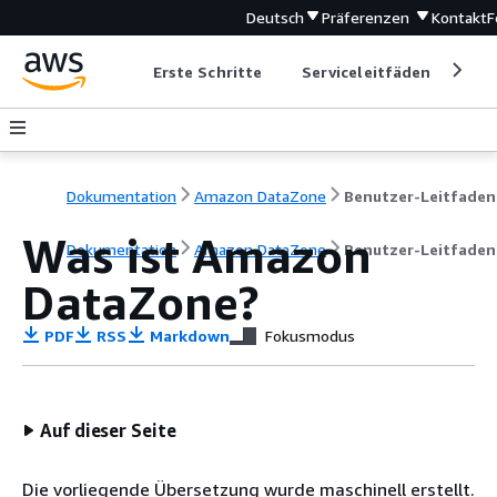
Deutsch
Präferenzen
Kontakt
F
Erste Schritte
Serviceleitfäden
Ent
Dokumentation
Amazon DataZone
Benutzer-Leitfaden
Was ist Amazon
Dokumentation
Amazon DataZone
Benutzer-Leitfaden
DataZone?
PDF
RSS
Markdown
Fokusmodus
Auf dieser Seite
Die vorliegende Übersetzung wurde maschinell erstellt.