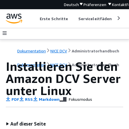
Deutsch
Präferenzen
Kontakt
F
Erste Schritte
Serviceleitfäden
Ent
Dokumentation
NICE DCV
Administratorhandbuch
Installieren Sie den
Dokumentation
NICE DCV
Administratorhandbuch
Amazon DCV Server
unter Linux
PDF
RSS
Markdown
Fokusmodus
Auf dieser Seite