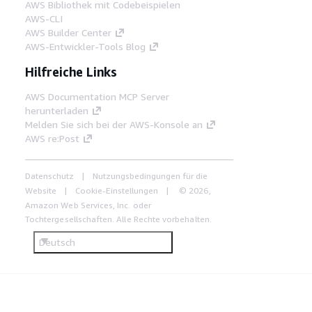
AWS Bibliothek mit Codebeispielen
AWS-CLI
AWS Builder Center
AWS-Entwickler-Tools Blog
Hilfreiche Links
AWS Documentation MCP Server
herunterladen
Melden Sie sich bei der AWS-Konsole an
AWS re:Post
Datenschutz
Nutzungsbedingungen für die
Website
Cookie-Einstellungen
© 2026,
Amazon Web Services, Inc. oder
Tochtergesellschaften. Alle Rechte vorbehalten.
Deutsch