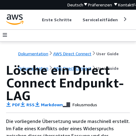
Deutsch
Präferenzen
Kontakt
F
Erste Schritte
Serviceleitfäden
Ent
Dokumentation
AWS Direct Connect
User Guide
Lösche ein Direct
Dokumentation
AWS Direct Connect
User Guide
Connect Endpunkt-
LAG
PDF
RSS
Markdown
Fokusmodus
Die vorliegende Übersetzung wurde maschinell erstellt.
Im Falle eines Konflikts oder eines Widerspruchs
zwischen dieser übersetzten Fassung und der