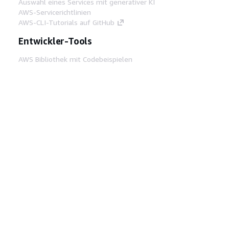
Auswahl eines Services mit generativer KI
AWS-Servicerichtlinien
AWS-CLI-Tutorials auf GitHub
Entwickler-Tools
AWS Bibliothek mit Codebeispielen
AWS-CLI
AWS Builder Center
AWS-Entwickler-Tools Blog
Hilfreiche Links
AWS Documentation MCP Server
herunterladen
Melden Sie sich bei der AWS-Konsole an
AWS re:Post
Datenschutz
Nutzungsbedingungen für die
Website
Cookie-Einstellungen
© 2026,
Amazon Web Services, Inc. oder
Tochtergesellschaften. Alle Rechte vorbehalten.