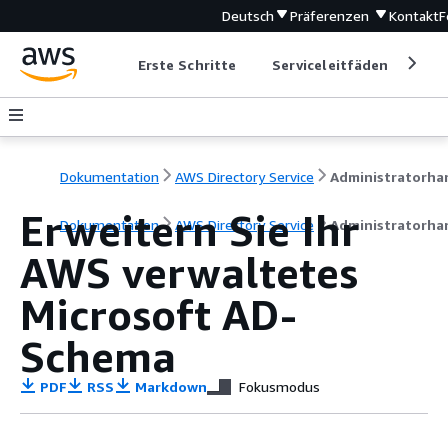
Deutsch
Präferenzen
Kontakt
F
Erste Schritte
Serviceleitfäden
Ent
Dokumentation
AWS Directory Service
Erweitern Sie Ihr
Dokumentation
AWS Directory Service
Administratorha
AWS verwaltetes
Microsoft AD-
Schema
PDF
RSS
Markdown
Fokusmodus