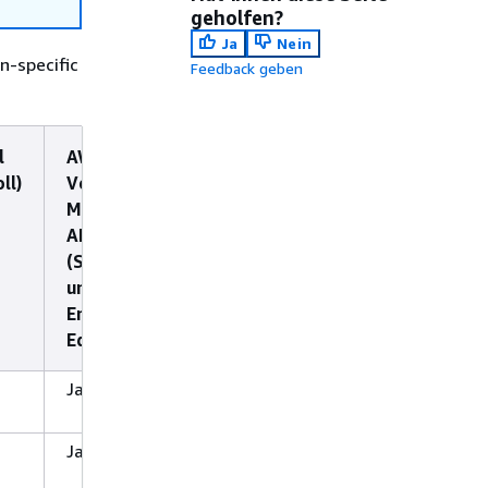
geholfen?
Ja
Nein
n-specific
Feedback geben
l
AWS
AWS
AD
ll)
Verwaltetes
Verwaltetes
Connector
Microsoft
Microsoft
AD
AD (Hybrid
(Standard-
Edition)
und
Enterprise-
Editionen)
Ja
Ja
Ja
Ja
Ja
Ja