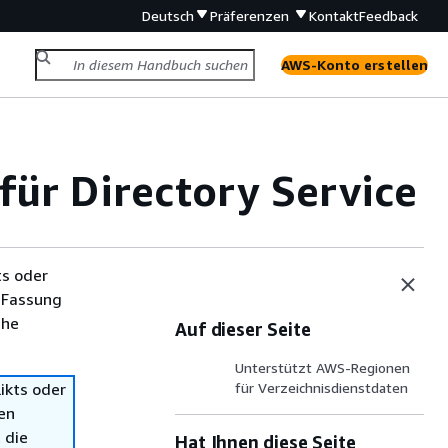
Deutsch
Präferenzen
Kontakt
Feedback
AWS-Konto erstellen
für Directory Service
ts oder
 Fassung
che
Auf dieser Seite
Unterstützt AWS-Regionen
ikts oder
für Verzeichnisdienstdaten
en
 die
Hat Ihnen diese Seite