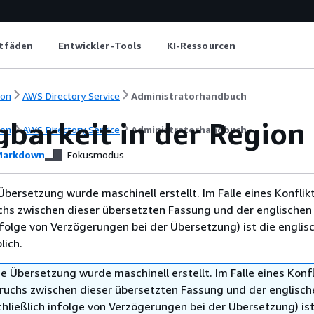
itfäden
Entwickler-Tools
KI-Ressourcen
ion
AWS Directory Service
Administratorhandbuch
barkeit in der Region 
ion
AWS Directory Service
Administratorhandbuch
arkdown
Fokusmodus
Übersetzung wurde maschinell erstellt. Im Falle eines Konflik
chs zwischen dieser übersetzten Fassung und der englischen
infolge von Verzögerungen bei der Übersetzung) ist die englis
ich.
e Übersetzung wurde maschinell erstellt. Im Falle eines Konfl
ruchs zwischen dieser übersetzten Fassung und der englisch
hließlich infolge von Verzögerungen bei der Übersetzung) ist