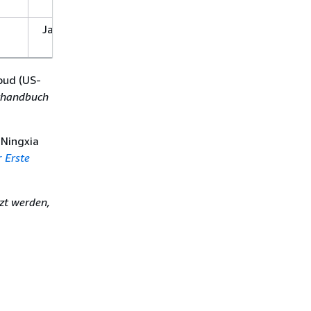
Ja
Nein
Ja
oud (US-
rhandbuch
 Ningxia
r
Erste
zt werden,