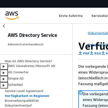
Erste Schritte
Servicele
Dokumentat
AWS Directory Service
Verfüg
Dokumentat
Administratorhandbuch
PDF
RSS
M
Was ist AWS Directory Service?
AWS Verwaltetes Microsoft AD
Die vorliegende 
eines Widerspru
AD Connector
(einschließlich 
Simple AD
Fassung maßgebl
Sicherheit
Service Level Agreement
Die vorliegend
Verfügbarkeit in Regionen
eines Widersp
Browserkompatibilität
Fassung (einsc
Dokumentverlauf