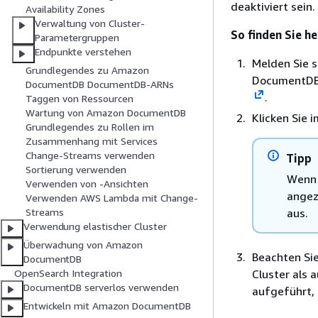
deaktiviert sein.
Availability Zones
Verwaltung von Cluster-
So finden Sie he
Parametergruppen
Endpunkte verstehen
Melden Sie 
Grundlegendes zu Amazon
DocumentDB
DocumentDB DocumentDB-ARNs
.
Taggen von Ressourcen
Wartung von Amazon DocumentDB
Klicken Sie 
Grundlegendes zu Rollen im
Zusammenhang mit Services
Change-Streams verwenden
Tipp
Sortierung verwenden
Wenn 
Verwenden von -Ansichten
angez
Verwenden AWS Lambda mit Change-
aus.
Streams
Verwendung elastischer Cluster
Überwachung von Amazon
Beachten Sie
DocumentDB
Cluster als 
OpenSearch Integration
DocumentDB serverlos verwenden
aufgeführt, 
Entwickeln mit Amazon DocumentDB