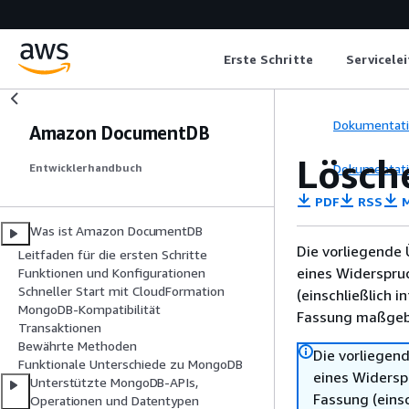
Erste Schritte
Servicele
Dokumentat
Amazon DocumentDB
Lösch
Dokumentat
Entwicklerhandbuch
PDF
RSS
M
Was ist Amazon DocumentDB
Die vorliegende 
Leitfaden für die ersten Schritte
eines Widerspru
Funktionen und Konfigurationen
Schneller Start mit CloudFormation
(einschließlich 
MongoDB-Kompatibilität
Fassung maßgebl
Transaktionen
Bewährte Methoden
Die vorliegend
Funktionale Unterschiede zu MongoDB
eines Widersp
Unterstützte MongoDB-APIs,
Fassung (einsc
Operationen und Datentypen