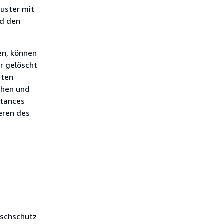
luster mit
nd den
en, können
er gelöscht
zten
tehen und
stances
eren des
öschschutz