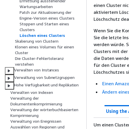
Ermittlung ausstehender
einen Cluster ni
Wartungsarbeiten
aktiviertem Lösc
Patch zur Aktualisierung der
Engine-Version eines Clusters
Löschschutz deak
Stoppen und Starten eines
Clusters
Wenn Sie die Kon
Löschen eines Clusters
Sie die letzte I
Skalierung von Clustern
werden würde. Si
Klonen eines Volumes für einen
Clusters mit der
Cluster
die Daten werden
Die Cluster-Fehlertoleranz
verstehen
für den Cluster 
Verwalten von Instances
Löschschutzes s
Verwaltung von Subnetzgruppen
Einen Amazo
Hohe Verfügbarkeit und Replikation
Ändern eine
Verwalten von Indexen
Verwaltung der
Dokumentenkomprimierung
Verwaltung der wörterbuchbasierten
Using the
Komprimierung
Verwaltung von Ereignissen
Um einen Cluste
Auswählen von Regionen und