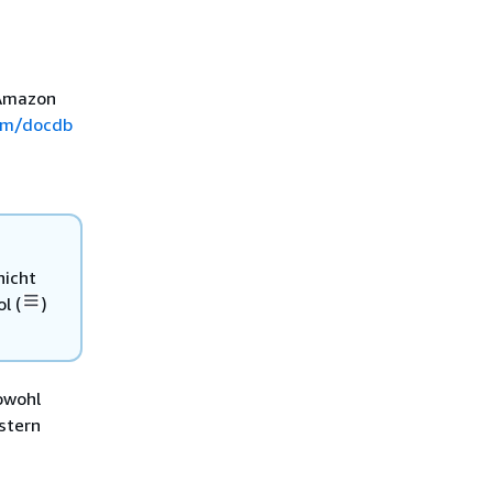
 Amazon
om/docdb
nicht
l (
)
owohl
stern