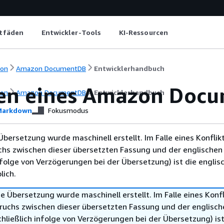
itfäden
Entwickler-Tools
KI-Ressourcen
ion
Amazon DocumentDB
Entwicklerhandbuch
en eines Amazon Docu
ion
Amazon DocumentDB
Entwicklerhandbuch
arkdown
Fokusmodus
Übersetzung wurde maschinell erstellt. Im Falle eines Konflik
chs zwischen dieser übersetzten Fassung und der englischen
infolge von Verzögerungen bei der Übersetzung) ist die englis
ich.
e Übersetzung wurde maschinell erstellt. Im Falle eines Konfl
ruchs zwischen dieser übersetzten Fassung und der englisch
hließlich infolge von Verzögerungen bei der Übersetzung) ist