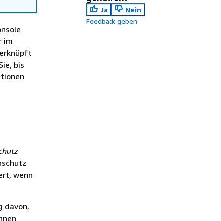
Ja
Nein
Feedback geben
onsole
r im
verknüpft
ie, bis
ationen
chutz
chschutz
ert, wenn
g davon,
önnen