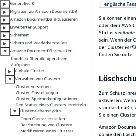
Generative KI
englische Fas
Migration zu Amazon DocumentDB
Sie können ein
Amazon DocumentDB aktualisieren
oder dem AWS CLI
Erweiterter Support
Status
available
Sicherheit
sein. Wenn der Cl
Sichern und Wiederherstellen
der Cluster
verf
Amazon DocumentDB verwalten
finden Sie unter
Überblick über die operativen
Aufgaben
Globale Cluster
Löschschu
Verwalten von Clustern
Cluster verstehen
Zum Schutz Ihrer
Cluster-Einstellungen
Cluster-Speicherkonfigurationen
aktivieren. Wenn
Den Status eines Clusters ermitteln
standardmäßig ak
Cluster-Lebenszyklus
Sie einen Cluster
Einen Cluster erstellen
Beschreibung von Clustern
Amazon Document
Modifizieren eines Clusters
ob Sie den Lösch