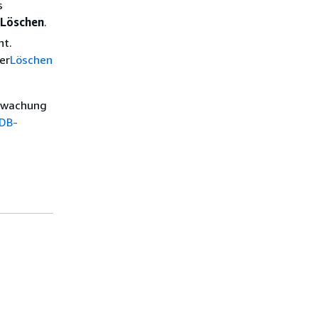
s
Löschen
.
ht.
er
Löschen
erwachung
DB-