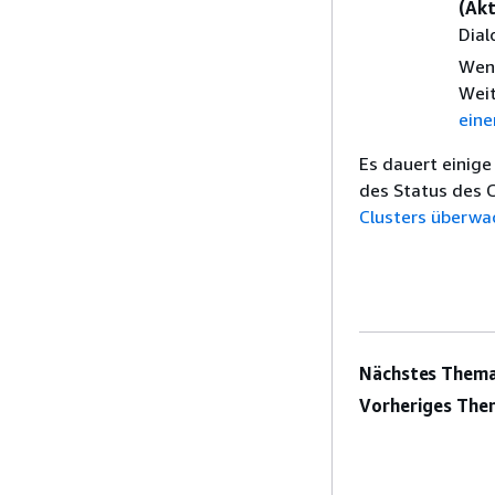
(Akt
Dial
Wenn
Weit
ein
Es dauert einige
des Status des C
Clusters überwa
Nächstes Thema
Vorheriges The