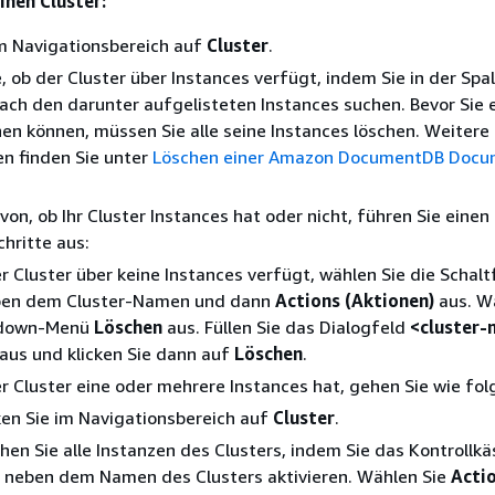
inen Cluster:
im Navigationsbereich auf
Cluster
.
e, ob der Cluster über Instances verfügt, indem Sie in der Spa
ach den darunter aufgelisteten Instances suchen. Bevor Sie 
hen können, müssen Sie alle seine Instances löschen. Weitere
n finden Sie unter
Löschen einer Amazon DocumentDB Doc
on, ob Ihr Cluster Instances hat oder nicht, führen Sie einen
hritte aus:
 Cluster über keine Instances verfügt, wählen Sie die Schalt
eben dem Cluster-Namen und dann
Actions (Aktionen)
aus. W
pdown-Menü
Löschen
aus. Füllen Sie das Dialogfeld
<cluster
aus und klicken Sie dann auf
Löschen
.
 Cluster eine oder mehrere Instances hat, gehen Sie wie folg
ken Sie im Navigationsbereich auf
Cluster
.
hen Sie alle Instanzen des Clusters, indem Sie das Kontrollk
s neben dem Namen des Clusters aktivieren. Wählen Sie
Acti