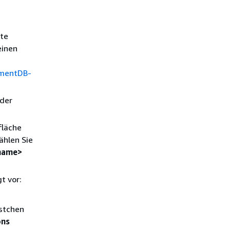
lte
einen
umentDB-
 der
fläche
ählen Sie
-name>
t vor:
ästchen
ons