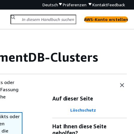
Deutsch
Präferenzen
Kontakt
Feedback
AWS-Konto erstellen
mentDB-Clusters
ts oder
 Fassung
che
Auf dieser Seite
Löschschutz
ikts oder
en
Hat Ihnen diese Seite
 die
geholfen?