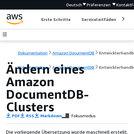
Deutsch
Präferenzen
Kontakt
F
Erste Schritte
Serviceleitfäden
Ent
Dokumentation
Amazon DocumentDB
Ändern eines
Dokumentation
Amazon DocumentDB
Entwicklerhand
Amazon
DocumentDB-
Clusters
PDF
RSS
Markdown
Fokusmodus
Die vorliegende Übersetzung wurde maschinell erstellt.