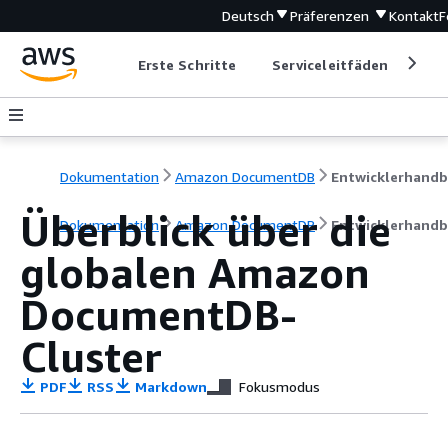
Deutsch
Präferenzen
Kontakt
F
Erste Schritte
Serviceleitfäden
Ent
Dokumentation
Amazon DocumentDB
Überblick über die
Dokumentation
Amazon DocumentDB
Entwicklerhand
globalen Amazon
DocumentDB-
Cluster
PDF
RSS
Markdown
Fokusmodus