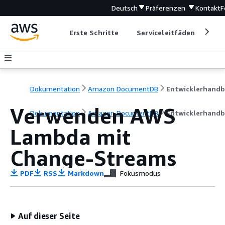
Deutsch
Präferenzen
Kontakt
F
Erste Schritte
Serviceleitfäden
Ent
Dokumentation
Amazon DocumentDB
Verwenden AWS
Dokumentation
Amazon DocumentDB
Entwicklerhand
Lambda mit
Change-Streams
PDF
RSS
Markdown
Fokusmodus
Auf dieser Seite