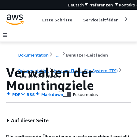
Deutsch
Präferenzen
Kontakt
F
Erste Schritte
Serviceleitfäden
Ent
Dokumentation
...
Benutzer-Leitfaden
Verwalten der
Dokumentation
Amazon Elastic File System (EFS)
Benutzer-Leitfaden
Mountingziele
PDF
RSS
Markdown
Fokusmodus
Auf dieser Seite
Die vorliegende Übersetzung wurde maschinell erstellt.