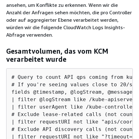
ansehen, um Konflikte zu erkennen. Wenn wir die
Anzahl der Anfragen sehen möchten, die pro Controller
oder auf aggregierter Ebene verarbeitet werden,
würden wir die folgende CloudWatch Logs Insights-
Abfrage verwenden.
Gesamtvolumen, das vom KCM
verarbeitet wurde
# Query to count API qps coming from kube
# If you're seeing values close to 20/sec
fields @timestamp, @logStream, @message

| filter @logStream like /kube-apiserver-
| filter userAgent like /kube-controller-
# Exclude lease-related calls (not counte
| filter requestURI not like "apis/coordi
# Exclude API discovery calls (not counte
| filter requestURI not like "?timeout=32s