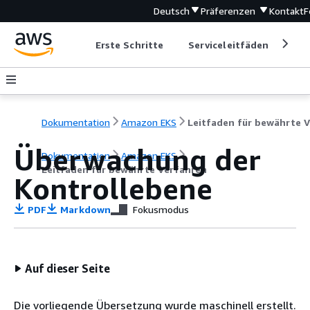
Deutsch
Präferenzen
Kontakt
F
Erste Schritte
Serviceleitfäden
Ent
Dokumentation
Amazon EKS
Überwachung der
Dokumentation
Amazon EKS
Leitfaden für bewährte Verfahren
Kontrollebene
PDF
Markdown
Fokusmodus
Auf dieser Seite
Die vorliegende Übersetzung wurde maschinell erstellt.