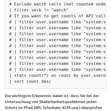
# Exclude watch calls (not counted under 
| filter verb != "watch"

# If you want to get counts of API calls 
# | filter user.username like "system:ser
# | filter user.username like "system:ser
# | filter user.username like "system:ser
# | filter user.username like "system:ser
# | filter user.username like "system:ser
# | filter user.username like "system:ser
# | filter user.username like "system:ser
# | filter user.username like "system:ser
# | filter user.username like "system:ser
| stats count(*) as count by user.username
| sort count desc
Die wichtigste Erkenntnis dabei ist, dass Sie bei der
Untersuchung von Skalierbarkeitsproblemen jeden
Schritt im Pfad (API, Scheduler, KCM usw.) überprüfen