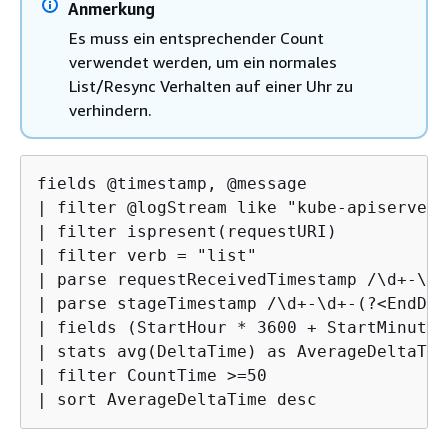
Anmerkung
Es muss ein entsprechender Count
verwendet werden, um ein normales
List/Resync Verhalten auf einer Uhr zu
verhindern.
fields @timestamp, @message

| filter @logStream like "kube-apiserver-
| filter ispresent(requestURI)

| filter verb = "list"

| parse requestReceivedTimestamp /\d+-\d+
| parse stageTimestamp /\d+-\d+-(?<EndDay
| fields (StartHour * 3600 + StartMinute 
| stats avg(DeltaTime) as AverageDeltaTim
| filter CountTime >=50

| sort AverageDeltaTime desc