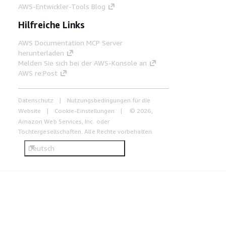
AWS-Entwickler-Tools Blog
Hilfreiche Links
AWS Documentation MCP Server
herunterladen
Melden Sie sich bei der AWS-Konsole an
AWS re:Post
Datenschutz
Nutzungsbedingungen für die
Website
Cookie-Einstellungen
© 2026,
Amazon Web Services, Inc. oder
Tochtergesellschaften. Alle Rechte vorbehalten.
Deutsch