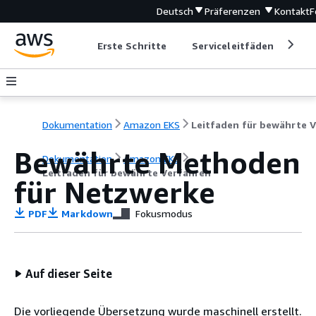
Deutsch
Präferenzen
Kontakt
F
Erste Schritte
Serviceleitfäden
Ent
Dokumentation
Amazon EKS
Bewährte Methoden
Dokumentation
Amazon EKS
Leitfaden für bewährte Verfahren
für Netzwerke
PDF
Markdown
Fokusmodus
Auf dieser Seite
Die vorliegende Übersetzung wurde maschinell erstellt.