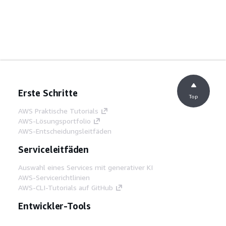
Erste Schritte
Top
AWS Praktische Tutorials
AWS-Lösungsportfolio
AWS-Entscheidungsleitfäden
Serviceleitfäden
Auswahl eines Services mit generativer KI
AWS-Servicerichtlinien
AWS-CLI-Tutorials auf GitHub
Entwickler-Tools
AWS Bibliothek mit Codebeispielen