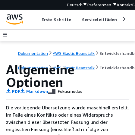
Deutsch
Präferenzen
Kontakt
F
Erste Schritte
Serviceleitfäden
Ent
Dokumentation
AWS Elastic Beanstalk
E
Allgemeine
Dokumentation
AWS Elastic Beanstalk
Entwicklerhandb
Optionen
PDF
Markdown
Fokusmodus
Die vorliegende Übersetzung wurde maschinell erstellt.
Im Falle eines Konflikts oder eines Widerspruchs
zwischen dieser übersetzten Fassung und der
englischen Fassung (einschließlich infolge von