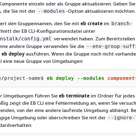
Komponente einzeln oder als Gruppe aktualisieren. Geben Sie
 die Sie mit der
-Option aktualisieren möchten.
--modules
chert den Gruppennamen, den Sie mit
eb create
im
branch-
hnitt der EB CLI-Konfigurationsdatei unter
verwendet haben. Zum Bereitstellen 
nstalk/config.yml
ine andere Gruppe verwenden Sie die
--env-group-suff
e
eb deploy
ausführen. Wenn die Gruppe noch nicht vorhanden
CLI eine neue Gruppe von Umgebungen:
e/project-name$ 
eb deploy --modules 
component
r Umgebungen führen Sie
eb terminate
im Ordner für jedes
ig zeigt die EB CLI eine Fehlermeldung an, wenn Sie versuch
nden, von der eine andere laufende Umgebung abhängt. Be
ngige Umgebung oder überschreiben Sie mit der
--ignore-
dardverhalten: