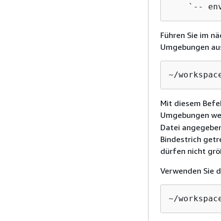
    `-- en
Führen Sie im nä
Umgebungen aus,
~/workspac
Mit diesem Befe
Umgebungen werd
Datei angegeben
Bindestrich getr
dürfen nicht gr
Verwenden Sie 
~/workspac