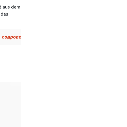
t
aus dem
 des
 component-
b