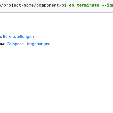
e/project-name/component-b$ 
eb terminate --ig
:
Bereitstellungen
ma:
Compose-Umgebungen