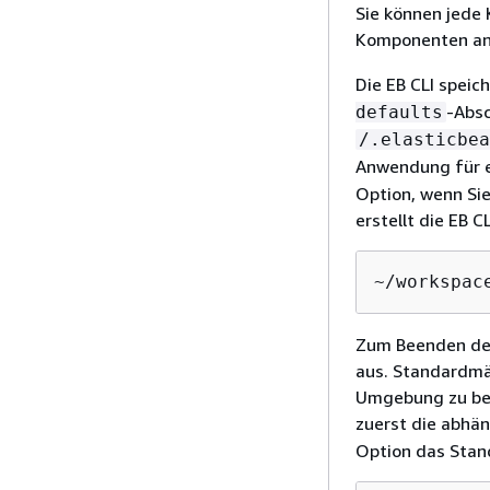
Sie können jede 
Komponenten an,
Die EB CLI spei
-Absc
defaults
/.elasticbea
Anwendung für e
Option, wenn Si
erstellt die EB 
~/workspac
Zum Beenden de
aus. Standardmäß
Umgebung zu bee
zuerst die abhä
Option das Stan