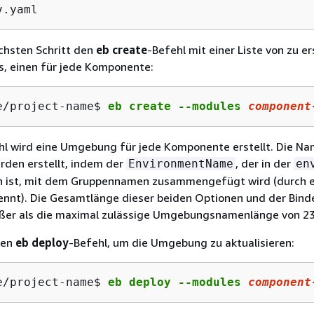
v.yaml
chsten Schritt den
eb create
-Befehl mit einer Liste von zu e
 einen für jede Komponente:
e/project-name$ 
eb create --modules 
component
hl wird eine Umgebung für jede Komponente erstellt. Die N
en erstellt, indem der
, der in der
EnvironmentName
en
 ist, mit dem Gruppennamen zusammengefügt wird (durch 
ennt). Die Gesamtlänge dieser beiden Optionen und der Bind
ößer als die maximal zulässige Umgebungsnamenlänge von 23
den
eb deploy
-Befehl, um die Umgebung zu aktualisieren:
e/project-name$ 
eb deploy --modules 
component