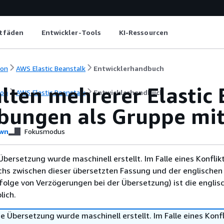
itfäden
Entwickler-Tools
KI-Ressourcen
ion
AWS Elastic Beanstalk
Entwicklerhandbuch
lten mehrerer Elastic 
ion
AWS Elastic Beanstalk
Entwicklerhandbuch
ungen als Gruppe mit 
wn
Fokusmodus
Übersetzung wurde maschinell erstellt. Im Falle eines Konflik
chs zwischen dieser übersetzten Fassung und der englischen
infolge von Verzögerungen bei der Übersetzung) ist die englis
ich.
e Übersetzung wurde maschinell erstellt. Im Falle eines Konfl