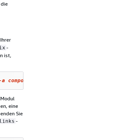
 die
Ihrer
-
ix
 ist,
-
a
 component-
b
 --env-group-suffix 
group
-
2
-nam
 Modul
en, eine
enden Sie
-
links