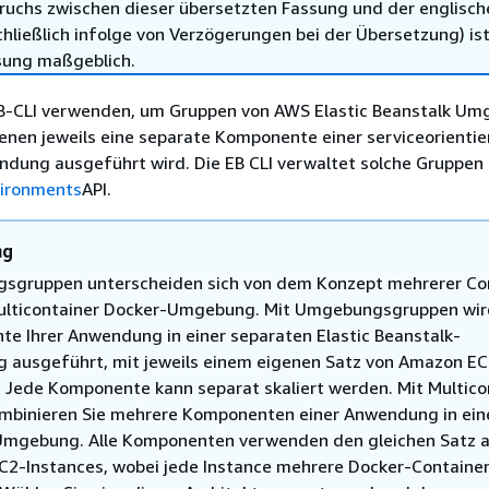
ruchs zwischen dieser übersetzten Fassung und der englisch
hließlich infolge von Verzögerungen bei der Übersetzung) ist
sung maßgeblich.
EB-CLI verwenden, um Gruppen von AWS Elastic Beanstalk U
 denen jeweils eine separate Komponente einer serviceorientie
dung ausgeführt wird. Die EB CLI verwaltet solche Gruppen 
ironments
API.
ng
gruppen unterscheiden sich von dem Konzept mehrerer Co
Multicontainer Docker-Umgebung. Mit Umgebungsgruppen wir
e Ihrer Anwendung in einer separaten Elastic Beanstalk-
ausgeführt, mit jeweils einem eigenen Satz von Amazon EC
. Jede Komponente kann separat skaliert werden. Mit Multico
mbinieren Sie mehrere Komponenten einer Anwendung in ein
Umgebung. Alle Komponenten verwenden den gleichen Satz 
2-Instances, wobei jede Instance mehrere Docker-Containe