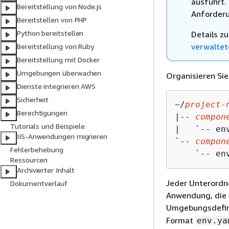
ausführt.
Bereitstellung von Node.js
Anforderu
Bereitstellen von PHP
Python bereitstellen
Details z
verwaltet
Bereitstellung von Ruby
Bereitstellung mit Docker
Umgebungen überwachen
Organisieren Si
Dienste integrieren AWS
Sicherheit
~/
project-
Berechtigungen
|-- 
compon
Tutorials und Beispiele
|   `-- env
IIS-Anwendungen migrieren
`-- 
compon
Fehlerbehebung
    `-- en
Ressourcen
Archivierter Inhalt
Jeder Unterordn
Dokumentverlauf
Anwendung, die 
Umgebungsdefin
Format
env.ya