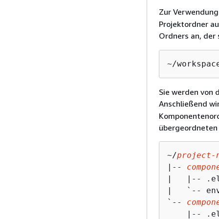
Zur Verwendung
Projektordner a
Ordners an, der 
~/workspac
Sie werden von 
Anschließend wi
Komponentenordne
übergeordneten 
~/
project-
|-- 
compon
|   |-- .el
|   `-- env
`-- 
compon
    |-- .el