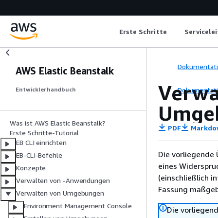
Erste Schritte
Servicele
Dokumentat
AWS Elastic Beanstalk
Verwa
Dokumentat
Entwicklerhandbuch
Umgeb
Was ist AWS Elastic Beanstalk?
PDF
Markdo
Erste Schritte-Tutorial
EB CLI einrichten
Die vorliegende 
EB-CLI-Befehle
eines Widerspru
Konzepte
(einschließlich 
Verwalten von -Anwendungen
Fassung maßgebl
Verwalten von Umgebungen
Environment Management Console
Die vorliegend