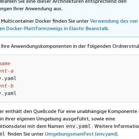
 Wählen Sie eine dieser Architekturen entsprechend den
ngen Ihrer Anwendung aus.
u Multicontainer Docker finden Sie unter
Verwendung des von
en Docker-Plattformzweigs in Elastic Beanstalk
.
e Ihre Anwendungskomponenten in der folgenden Ordnerstruk
name
ent-a
.yaml

ent-b
v.yaml
er enthält den Quellcode für eine unabhängige Komponente 
in ihrer eigenen Umgebung ausgeführt, sowie eine
itionsdatei mit dem Namen
. Weitere Informati
env.yaml
finden Sie unter
Umgebungsmanifest (env.yaml)
.
ml