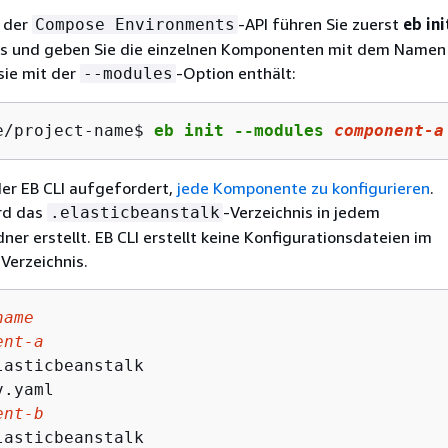
 der
-API führen Sie zuerst
eb ini
Compose Environments
us und geben Sie die einzelnen Komponenten mit dem Namen
sie mit der
-Option enthält:
--modules
e/project-name$ 
eb init --modules 
component-
a
der EB CLI aufgefordert,
jede Komponente zu konfigurieren
.
rd das
-Verzeichnis in jedem
.elasticbeanstalk
r erstellt. EB CLI erstellt keine Konfigurationsdateien im
Verzeichnis.
name
ent-a
asticbeanstalk

.yaml

ent-b
asticbeanstalk
