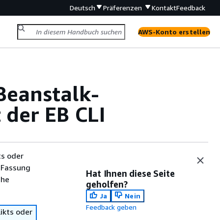
Deutsch
Präferenzen
Kontakt
Feedback
AWS-Konto erstellen
Beanstalk-
der EB CLI
ts oder
 Fassung
Hat Ihnen diese Seite
che
geholfen?
Ja
Nein
Feedback geben
ikts oder