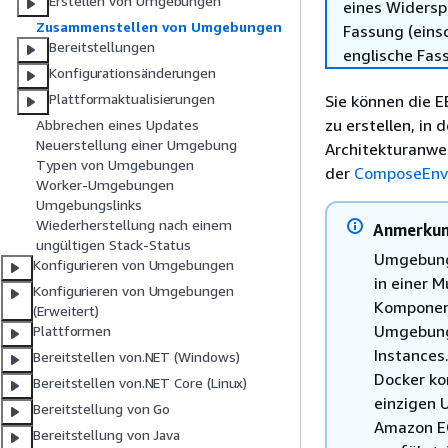
Erstellen von Umgebungen
eines Widersp
Zusammenstellen von Umgebungen
Fassung (einsc
Bereitstellungen
englische Fas
Konfigurationsänderungen
Plattformaktualisierungen
Sie können die 
zu erstellen, in
Abbrechen eines Updates
Neuerstellung einer Umgebung
Architekturanwen
Typen von Umgebungen
der
ComposeEnv
Worker-Umgebungen
Umgebungslinks
Wiederherstellung nach einem
Anmerku
ungültigen Stack-Status
Umgebungs
Konfigurieren von Umgebungen
in einer 
Konfigurieren von Umgebungen
Komponent
(Erweitert)
Umgebung 
Plattformen
Instances
Bereitstellen von.NET (Windows)
Docker ko
Bereitstellen von.NET Core (Linux)
einzigen 
Bereitstellung von Go
Amazon EC
Bereitstellung von Java