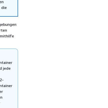
en
 die
mgebungen
rten
mithilfe
ntainer
d jede
2-
ntainer
er
an
r