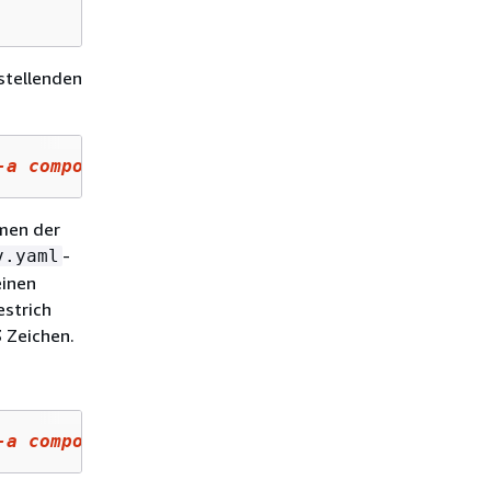
rstellenden
-
a
 component-
b
 --env-group-suffix 
group
-name
amen der
-
v.yaml
einen
estrich
 Zeichen.
-
a
 component-
b