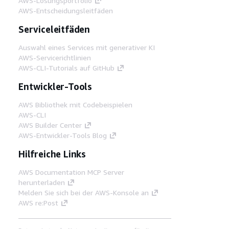
AWS-Lösungsportfolio
AWS-Entscheidungsleitfäden
Serviceleitfäden
Auswahl eines Services mit generativer KI
AWS-Servicerichtlinien
AWS-CLI-Tutorials auf GitHub
Entwickler-Tools
AWS Bibliothek mit Codebeispielen
AWS-CLI
AWS Builder Center
AWS-Entwickler-Tools Blog
Hilfreiche Links
AWS Documentation MCP Server
herunterladen
Melden Sie sich bei der AWS-Konsole an
AWS re:Post