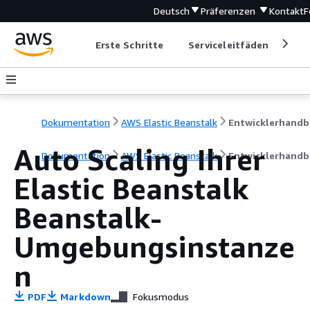
Deutsch
Präferenzen
Kontakt
F
Erste Schritte
Serviceleitfäden
Ent
Dokumentation
AWS Elastic Beanstalk
E
Auto Scaling Ihrer
Dokumentation
AWS Elastic Beanstalk
Entwicklerhandb
Elastic Beanstalk
Beanstalk-
Umgebungsinstanze
n
PDF
Markdown
Fokusmodus