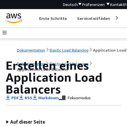
Deutsch
Präferenzen
Kontakt
F
Erste Schritte
Serviceleitfäden
Ent
Dokumentation
Elastic Load Balancing
Erstellen eines
Dokumentation
Elastic Load Balancing
Application Load Balancer
Application Load
Balancers
PDF
RSS
Markdown
Fokusmodus
Auf dieser Seite