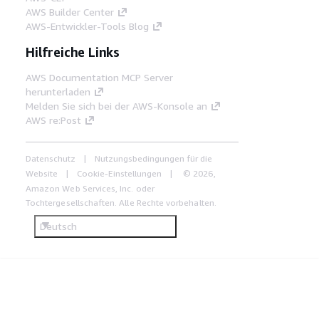
AWS Builder Center
AWS-Entwickler-Tools Blog
Hilfreiche Links
AWS Documentation MCP Server
herunterladen
Melden Sie sich bei der AWS-Konsole an
AWS re:Post
Datenschutz
Nutzungsbedingungen für die
Website
Cookie-Einstellungen
© 2026,
Amazon Web Services, Inc. oder
Tochtergesellschaften. Alle Rechte vorbehalten.
Deutsch