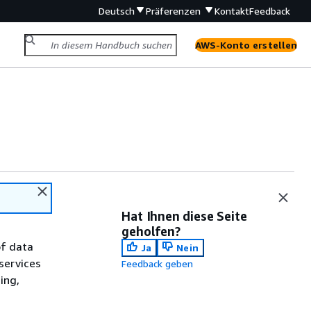
Deutsch
Präferenzen
Kontakt
Feedback
AWS-Konto erstellen
Hat Ihnen diese Seite
geholfen?
of data
Ja
Nein
services
Feedback geben
ing,