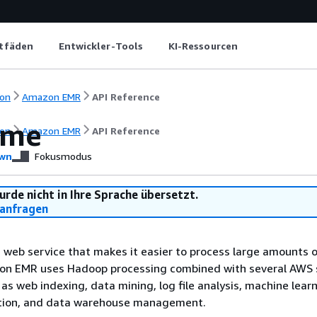
itfäden
Entwickler-Tools
KI-Ressourcen
on
Amazon EMR
API Reference
ome
on
Amazon EMR
API Reference
wn
Fokusmodus
urde nicht in Ihre Sprache übersetzt.
anfragen
web service that makes it easier to process large amounts 
azon EMR uses Hadoop processing combined with several AWS 
as web indexing, data mining, log file analysis, machine learn
lation, and data warehouse management.