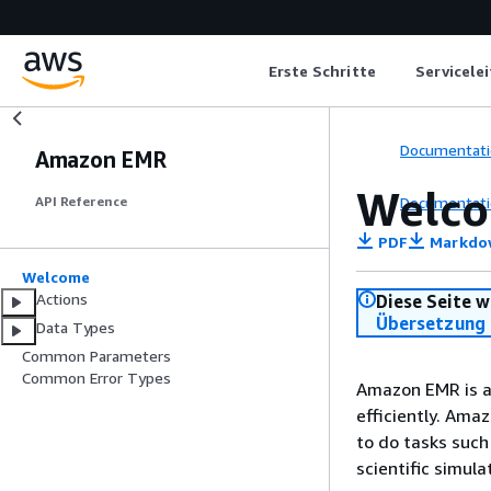
Erste Schritte
Servicele
Documentati
Amazon EMR
Welc
Documentati
API Reference
PDF
Markdo
Welcome
Actions
Diese Seite w
Übersetzung 
Data Types
Common Parameters
Common Error Types
Amazon EMR is a 
efficiently. Am
to do tasks such 
scientific simu