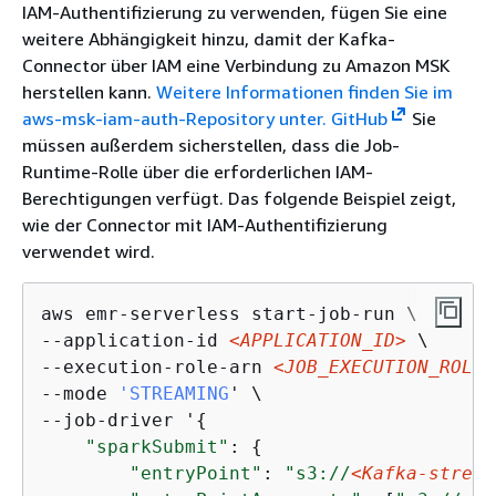
IAM-Authentifizierung zu verwenden, fügen Sie eine
weitere Abhängigkeit hinzu, damit der Kafka-
Connector über IAM eine Verbindung zu Amazon MSK
herstellen kann.
Weitere Informationen finden Sie im
aws-msk-iam-auth-Repository unter. GitHub
Sie
müssen außerdem sicherstellen, dass die Job-
Runtime-Rolle über die erforderlichen IAM-
Berechtigungen verfügt. Das folgende Beispiel zeigt,
wie der Connector mit IAM-Authentifizierung
verwendet wird.
aws emr-serverless start-job-run \

--application-id 
<APPLICATION_ID>
 \

--execution-role-arn 
<JOB_EXECUTION_ROLE>
--mode 
'STREAMING
' \

--job-driver '
{
"sparkSubmit"
: 
{
"entryPoint"
: 
"s3://
<Kafka-stream