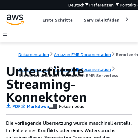
Deutsch
Präferenzen
Kontakt
F
Erste Schritte
Serviceleitfäden
Ent
Dokumentation
Amazon EMR Documentation
Unterstützte
Dokumentation
Amazon EMR Documentation
Benutzerhandbuch für Amazon EMR Serverless
Streaming-
Konnektoren
PDF
Markdown
Fokusmodus
Die vorliegende Übersetzung wurde maschinell erstellt.
Im Falle eines Konflikts oder eines Widerspruchs
zwischen dieser übersetzten Fassung und der