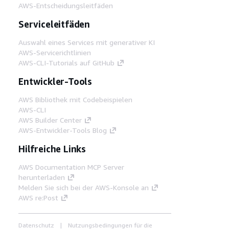
AWS-Entscheidungsleitfäden
Serviceleitfäden
Auswahl eines Services mit generativer KI
AWS-Servicerichtlinien
AWS-CLI-Tutorials auf GitHub
Entwickler-Tools
AWS Bibliothek mit Codebeispielen
AWS-CLI
AWS Builder Center
AWS-Entwickler-Tools Blog
Hilfreiche Links
AWS Documentation MCP Server
herunterladen
Melden Sie sich bei der AWS-Konsole an
AWS re:Post
Datenschutz
Nutzungsbedingungen für die