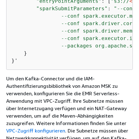
"entryPointArguments"
: [
"s3://
<DO
"sparkSubmitParameters"
: 
"--conf 
                --conf spark.executor.mem
                --conf spark.driver.cores=
                --conf spark.driver.memor
                --conf spark.executor.ins
                --packages org.apache.spa
    }

}'
Um den Kafka-Connector und die IAM-
Authentifizierungsbibliothek von Amazon MSK zu
verwenden, konfigurieren Sie die EMR Serverless-
Anwendung mit VPC-Zugriff. Ihre Subnetze müssen
über Internetzugang verfügen und ein NAT-Gateway
verwenden, um auf die Maven-Abhängigkeiten
zuzugreifen. Weitere Informationen finden Sie unter
VPC-Zugriff konfigurieren
. Die Subnetze müssen über
Netzwerkkonnektivität verfügen, um auf den Kafka-