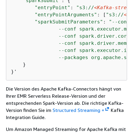
"sparkSubmit"
: 
{
"entryPoint"
: 
"s3://
<Kafka-stream
"entryPointArguments"
: [
"s3://
<DO
"sparkSubmitParameters"
: 
"--conf 
                --conf spark.executor.mem
                --conf spark.driver.cores=
                --conf spark.driver.memor
                --conf spark.executor.ins
                --packages org.apache.spa
    }

}'
Die Version des Apache Kafka-Connectors hängt von
Ihrer EMR Serverless Release-Version und der
entsprechenden Spark-Version ab. Die richtige Kafka-
Version finden Sie im
Structured Streaming +
Kafka
Integration Guide.
Um Amazon Managed Streaming for Apache Kafka mit