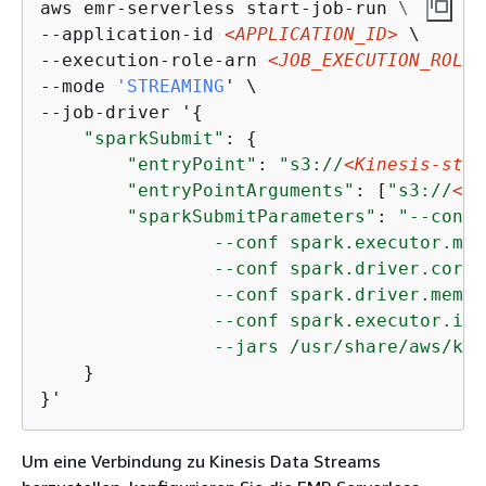
aws emr-serverless start-job-run \

--application-id 
<APPLICATION_ID>
 \

--execution-role-arn 
<JOB_EXECUTION_ROLE>
--mode 
'STREAMING
' \

--job-driver '
{
"sparkSubmit"
: 
{
"entryPoint"
: 
"s3://
<Kinesis-stre
"entryPointArguments"
: [
"s3://
<DO
"sparkSubmitParameters"
: 
"--conf 
                --conf spark.executor.mem
                --conf spark.driver.cores=
                --conf spark.driver.memor
                --conf spark.executor.ins
                --jars /usr/share/aws/kin
    }

}'
Um eine Verbindung zu Kinesis Data Streams