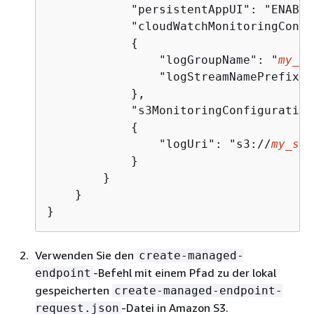
            "persistentAppUI": "ENABLED
            "cloudWatchMonitoringConfi
{
                "logGroupName": "
my_lo
                "logStreamNamePrefix":
            },

            "s3MonitoringConfiguration"
{
                "logUri": "s3://
my_s3_
            }

        }

    }

}
Verwenden Sie den
create-managed-
-Befehl mit einem Pfad zu der lokal
endpoint
gespeicherten
create-managed-endpoint-
-Datei in Amazon S3.
request.json