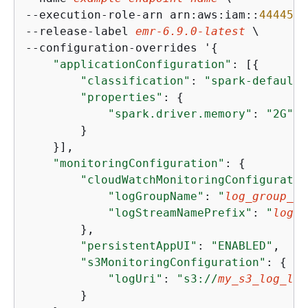
‐‐execution-role-arn arn:aws:iam::
4444555
‐‐release-label 
emr-
6.9
.
0
-latest
 \

‐‐configuration-overrides '
{
"applicationConfiguration"
: [
{
"classification"
: 
"spark-defaults
"properties"
: 
{
"spark.driver.memory"
: 
"2G"
        }

    }],

"monitoringConfiguration"
: 
{
"cloudWatchMonitoringConfiguratio
"logGroupName"
: 
"
log_group_na
"logStreamNamePrefix"
: 
"
log_s
        },

"persistentAppUI"
: 
"ENABLED"
,

"s3MonitoringConfiguration"
: 
{
"logUri"
: 
"s3://
my_s3_log_loc
        }
