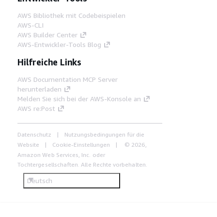
AWS Bibliothek mit Codebeispielen
AWS-CLI
AWS Builder Center
AWS-Entwickler-Tools Blog
Hilfreiche Links
AWS Documentation MCP Server
herunterladen
Melden Sie sich bei der AWS-Konsole an
AWS re:Post
Datenschutz
Nutzungsbedingungen für die
Website
Cookie-Einstellungen
© 2026,
Amazon Web Services, Inc. oder
Tochtergesellschaften. Alle Rechte vorbehalten.
Deutsch