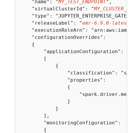
    "name": "
MY_TEST_ENDPOINT
",

    "virtualClusterId": "
MY_CLUSTER_ID
    "type": "JUPYTER_ENTERPRISE_GATEWAY
    "releaseLabel": "
emr-6.9.0-latest
"
    "executionRoleArn": "arn:aws:iam::
    "configurationOverrides":

{
        "applicationConfiguration": 

        [

{
                "classification": "spa
                "properties":

{
                    "spark.driver.memo
                }

            }

        ],

        "monitoringConfiguration":

{