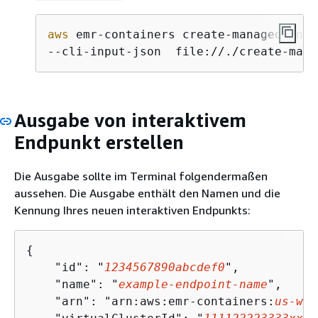
aws
 emr-containers create-managed-endp
‐‐cli-input-json  file://./create-mana
Ausgabe von interaktivem
Endpunkt erstellen
Die Ausgabe sollte im Terminal folgendermaßen
aussehen. Die Ausgabe enthält den Namen und die
Kennung Ihres neuen interaktiven Endpunkts:
{
    "id": "
1234567890abcdef0
",

    "name": "
example-endpoint-name
", 

    "arn": "arn:aws:emr-containers:
us-wes