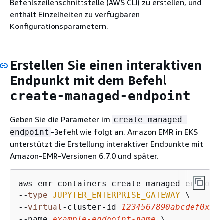
Befehlszeilenschnittstelle (AWS CLI) zu erstellen, und
enthält Einzelheiten zu verfügbaren
Konfigurationsparametern.
Erstellen Sie einen interaktiven
Endpunkt mit dem Befehl
create-managed-endpoint
Geben Sie die Parameter im
create-managed-
-Befehl wie folgt an. Amazon EMR in EKS
endpoint
unterstützt die Erstellung interaktiver Endpunkte mit
Amazon-EMR-Versionen 6.7.0 und später.
aws emr-containers create-managed-endpoint
‐‐
type
JUPYTER_ENTERPRISE_GATEWAY
 \

‐‐
virtual
‐cluster‐id 
1234567890
abcdef0xxx
‐‐name 
example-endpoint-name
 \
