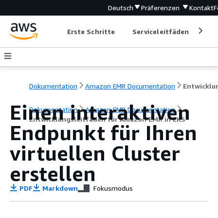
Deutsch
Präferenzen
Kontakt
F
Erste Schritte
Serviceleitfäden
Ent
Dokumentation
Amazon EMR Documentation
Einen interaktiven
Dokumentation
Amazon EMR Documentation
Entwicklungsleitfaden für Amazon EMR in EKS
Endpunkt für Ihren
virtuellen Cluster
erstellen
PDF
Markdown
Fokusmodus