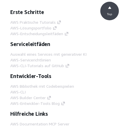
Erste Schritte
Top
AWS Praktische Tutorials
AWS-Lösungsportfolio
AWS-Entscheidungsleitfäden
Serviceleitfäden
Auswahl eines Services mit generativer KI
AWS-Servicerichtlinien
AWS-CLI-Tutorials auf GitHub
Entwickler-Tools
AWS Bibliothek mit Codebeispielen
AWS-CLI
AWS Builder Center
AWS-Entwickler-Tools Blog
Hilfreiche Links
AWS Documentation MCP Server