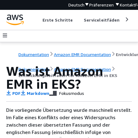
Deutsch
Präferenzen
Kontakt
F
Erste Schritte
Serviceleitfäden
Ent
Dokumentation
Amazon EMR Documentation
Was ist Amazon
Dokumentation
Amazon EMR Documentation
Entwicklungsleitfaden für Amazon EMR in EKS
EMR in EKS?
PDF
Markdown
Fokusmodus
Die vorliegende Übersetzung wurde maschinell erstellt.
Im Falle eines Konflikts oder eines Widerspruchs
zwischen dieser übersetzten Fassung und der
englischen Fassung (einschließlich infolge von