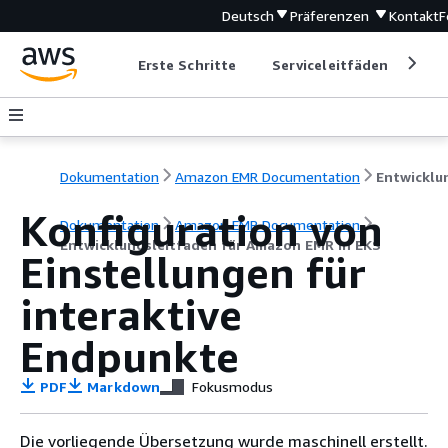
Deutsch
Präferenzen
Kontakt
F
Erste Schritte
Serviceleitfäden
Ent
Dokumentation
Amazon EMR Documentation
Konfiguration von
Dokumentation
Amazon EMR Documentation
Entwicklungsleitfaden für Amazon EMR in EKS
Einstellungen für
interaktive
Endpunkte
PDF
Markdown
Fokusmodus
Die vorliegende Übersetzung wurde maschinell erstellt.