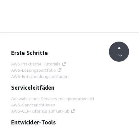
Erste Schritte
Top
AWS Praktische Tutorials
AWS-Lösungsportfolio
AWS-Entscheidungsleitfäden
Serviceleitfäden
Auswahl eines Services mit generativer KI
AWS-Servicerichtlinien
AWS-CLI-Tutorials auf GitHub
Entwickler-Tools
AWS Bibliothek mit Codebeispielen