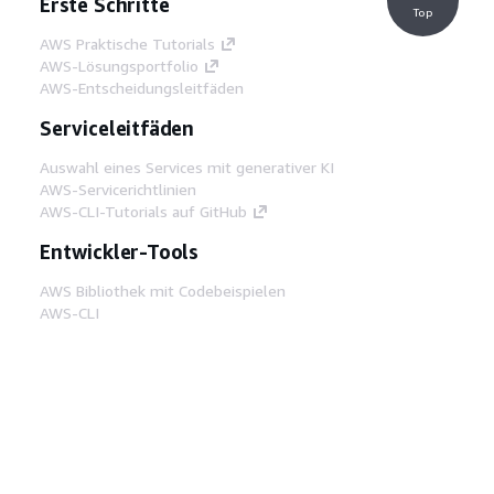
Erste Schritte
Top
AWS Praktische Tutorials
AWS-Lösungsportfolio
AWS-Entscheidungsleitfäden
Serviceleitfäden
Auswahl eines Services mit generativer KI
AWS-Servicerichtlinien
AWS-CLI-Tutorials auf GitHub
Entwickler-Tools
AWS Bibliothek mit Codebeispielen
AWS-CLI
AWS Builder Center
AWS-Entwickler-Tools Blog
Hilfreiche Links
AWS Documentation MCP Server
herunterladen
Melden Sie sich bei der AWS-Konsole an