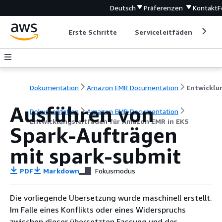
Deutsch
Präferenzen
Kontakt
F
Erste Schritte
Serviceleitfäden
Ent
Dokumentation
Amazon EMR Documentation
Ausführen von
Dokumentation
Amazon EMR Documentation
Entwicklungsleitfaden für Amazon EMR in EKS
Spark-Aufträgen
mit spark-submit
PDF
Markdown
Fokusmodus
Die vorliegende Übersetzung wurde maschinell erstellt.
Im Falle eines Konflikts oder eines Widerspruchs
zwischen dieser übersetzten Fassung und der