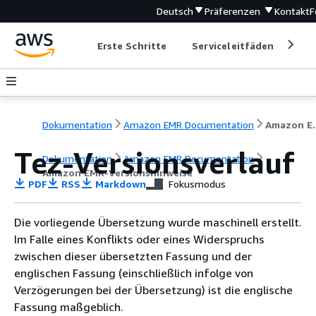
Deutsch
Präferenzen
Kontakt
F
Erste Schritte
Serviceleitfäden
Ent
Dokumentation
Amazon EMR Documentation
Amazon EM
Tez-Versionsverlauf
Dokumentation
Amazon EMR Documentation
Amazon EMR-Versionshinweise
PDF
RSS
Markdown
Fokusmodus
Die vorliegende Übersetzung wurde maschinell erstellt.
Im Falle eines Konflikts oder eines Widerspruchs
zwischen dieser übersetzten Fassung und der
englischen Fassung (einschließlich infolge von
Verzögerungen bei der Übersetzung) ist die englische
Fassung maßgeblich.