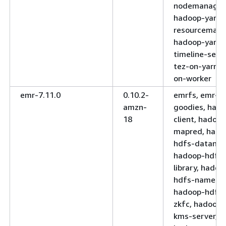
nodemanager
hadoop-yarn-
resourcemana
hadoop-yarn-
timeline-serve
tez-on-yarn, 
on-worker
emr-7.11.0
0.10.2-
emrfs, emr-
amzn-
goodies, had
18
client, hadoop
mapred, hado
hdfs-datanod
hadoop-hdfs-
library, hadoo
hdfs-nameno
hadoop-hdfs-
zkfc, hadoop-
kms-server,