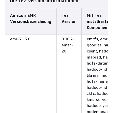
Die Tez-Versionsinformationen
Amazon-EMR-
Tez-
Mit Tez
Versionsbezeichnung
Version
installierte
Komponente
emr-7.13.0
0.10.2-
emrfs, emr-
amzn-
goodies, had
20
client, hadoop
mapred, hado
hdfs-datanod
hadoop-hdfs-
library, hadoo
hdfs-nameno
hadoop-hdfs-
zkfc, hadoop-
kms-server,
hadoop-yarn-
nodemanager