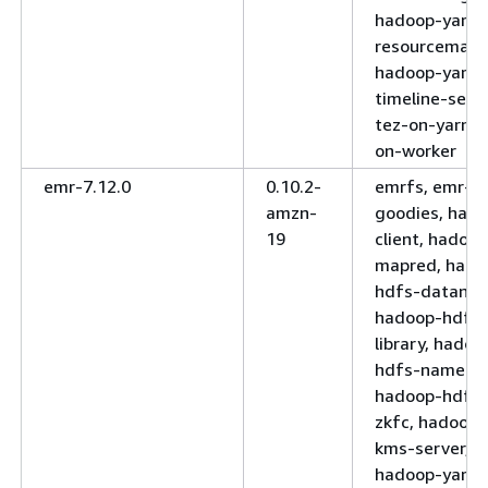
hadoop-yarn-
resourcemana
hadoop-yarn-
timeline-serve
tez-on-yarn, 
on-worker
emr-7.12.0
0.10.2-
emrfs, emr-
amzn-
goodies, had
19
client, hadoop
mapred, hado
hdfs-datanod
hadoop-hdfs-
library, hadoo
hdfs-nameno
hadoop-hdfs-
zkfc, hadoop-
kms-server,
hadoop-yarn-