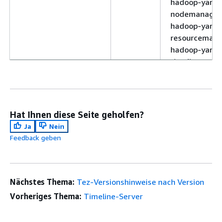
hadoop-yarn-
nodemanager
hadoop-yarn-
resourcemana
hadoop-yarn-
timeline-serve
tez-on-yarn, 
on-worker
emr-7.10.0
0.10.2-
emrfs, emr-
amzn-
goodies, had
Hat Ihnen diese Seite geholfen?
17
client, hadoop
Ja
Nein
mapred, hado
Feedback geben
hdfs-datanod
hadoop-hdfs-
library, hadoo
Nächstes Thema:
Tez-Versionshinweise nach Version
hdfs-nameno
Vorheriges Thema:
Timeline-Server
hadoop-kms-
server, hadoo
yarn-