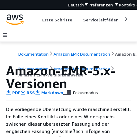
Deutsch
Präferenzen
Kontakt
F
Erste Schritte
Serviceleitfäden
Ent
Dokumentation
Amazon EMR Documentation
Amazon EM
Amazon-EMR-5.x-
Dokumentation
Amazon EMR Documentation
Amazon EMR-Versionshinweise
Versionen
PDF
RSS
Markdown
Fokusmodus
Die vorliegende Übersetzung wurde maschinell erstellt.
Im Falle eines Konflikts oder eines Widerspruchs
zwischen dieser übersetzten Fassung und der
englischen Fassung (einschließlich infolge von