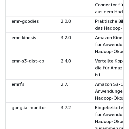
Connector für
aus dem Hadoo
emr-goodies
2.0.0
Praktische Bibli
das Hadoop-Ök
emr-kinesis
3.2.0
Amazon Kinesis
für Anwendung
Hadoop-Ökosys
emr-s3-dist-cp
2.4.0
Verteilte Kopi
die für Amazon 
ist.
emrfs
2.7.1
Amazon S3-Conn
Anwendungen a
Hadoop-Ökosys
ganglia-monitor
3.7.2
Eingebetteter 
für Anwendung
Hadoop-Ökosy
zusammen mit 