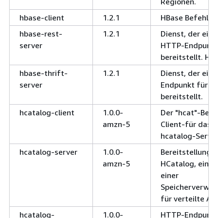
Regionen.
hbase-client
1.2.1
HBase Befehlsze
hbase-rest-
1.2.1
Dienst, der ein
server
HTTP-Endpunkt
bereitstellt. HB
hbase-thrift-
1.2.1
Dienst, der eine
server
Endpunkt für H
bereitstellt.
hcatalog-client
1.0.0-
Der "hcat"-Befe
amzn-5
Client-für das 
hcatalog-Server
hcatalog-server
1.0.0-
Bereitstellung 
amzn-5
HCatalog, einer
einer
Speicherverwal
für verteilte A
hcatalog-
1.0.0-
HTTP-Endpunkt,