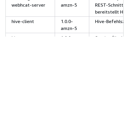
webhcat-server
amzn-5
REST-Schnittste
bereitstellt HCa
hive-client
1.0.0-
Hive-Befehlszei
amzn-5
hive-metastore-
1.0.0-
Service für den 
server
amzn-5
den Hive-Metast
semantisches R
die Speicherung
Metadaten für 
Hadoop-Operati
hive-server
1.0.0-
Service zur An
amzn-5
Hive-Abfragen 
Webanfragen.
hue-server
3.7.1-
Webanwendung 
amzn-7
Analyse von Dat
von Hadoop-An
mahout-client
0.12.0
Bibliothek für 