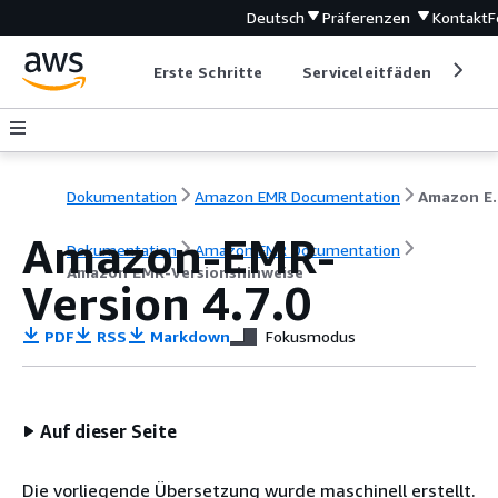
Deutsch
Präferenzen
Kontakt
F
Erste Schritte
Serviceleitfäden
Ent
Dokumentation
Amazon EMR Documentation
Amazon EM
Amazon-EMR-
Dokumentation
Amazon EMR Documentation
Amazon EMR-Versionshinweise
Version 4.7.0
PDF
RSS
Markdown
Fokusmodus
Auf dieser Seite
Die vorliegende Übersetzung wurde maschinell erstellt.