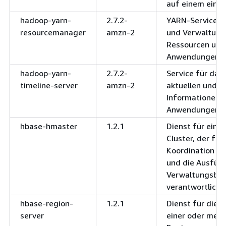
auf einem einze
hadoop-yarn-
2.7.2-
YARN-Service f
resourcemanager
amzn-2
und Verwaltung 
Ressourcen und 
Anwendungen.
hadoop-yarn-
2.7.2-
Service für das
timeline-server
amzn-2
aktuellen und h
Informationen 
Anwendungen.
hbase-hmaster
1.2.1
Dienst für eine
Cluster, der für
Koordination v
und die Ausfüh
Verwaltungsbef
verantwortlich i
hbase-region-
1.2.1
Dienst für die 
server
einer oder meh