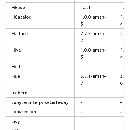
HBase
1.2.1
1.2.
HCatalog
1.0.0-amzn-
1.0.
5
4
Hadoop
2.7.2-amzn-
2.7.
2
1
Hive
1.0.0-amzn-
1.0.
5
4
Hudi
-
-
Hue
3.7.1-amzn-
3.7.
7
6
Iceberg
-
-
JupyterEnterpriseGateway
-
-
JupyterHub
-
-
Livy
-
-