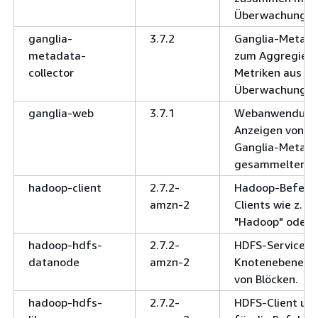
Überwachungsa
ganglia-
3.7.2
Ganglia-Metada
metadata-
zum Aggregiere
collector
Metriken aus Ga
Überwachungsa
ganglia-web
3.7.1
Webanwendung
Anzeigen von d
Ganglia-Metada
gesammelten Me
hadoop-client
2.7.2-
Hadoop-Befehls
amzn-2
Clients wie z. B.
"Hadoop" oder "
hadoop-hdfs-
2.7.2-
HDFS-Service a
datanode
amzn-2
Knotenebene zu
von Blöcken.
hadoop-hdfs-
2.7.2-
HDFS-Client und