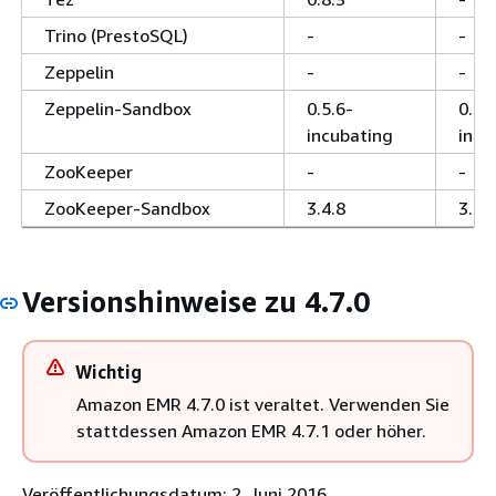
Trino (PrestoSQL)
-
-
Zeppelin
-
-
Zeppelin-Sandbox
0.5.6-
0.5.
incubating
incu
ZooKeeper
-
-
ZooKeeper-Sandbox
3.4.8
3.4.
Versionshinweise zu 4.7.0
Wichtig
Amazon EMR 4.7.0 ist veraltet. Verwenden Sie
stattdessen Amazon EMR 4.7.1 oder höher.
Veröffentlichungsdatum: 2. Juni 2016