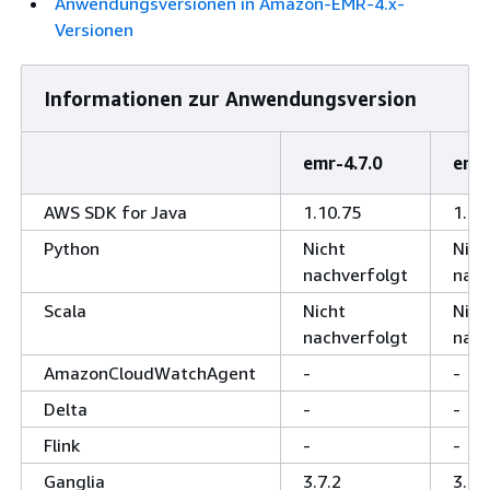
Anwendungsversionen in Amazon-EMR-4.x-
Versionen
Informationen zur Anwendungsversion
emr-4.7.0
emr-
AWS SDK for Java
1.10.75
1.10
Python
Nicht
Nich
nachverfolgt
nach
Scala
Nicht
Nich
nachverfolgt
nach
AmazonCloudWatchAgent
-
-
Delta
-
-
Flink
-
-
Ganglia
3.7.2
3.7.