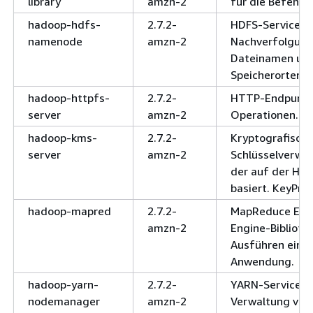
library
amzn-2
für die Befehlsz
hadoop-hdfs-
2.7.2-
HDFS-Service fü
namenode
amzn-2
Nachverfolgung
Dateinamen und
Speicherorten.
hadoop-httpfs-
2.7.2-
HTTP-Endpunkt
server
amzn-2
Operationen.
hadoop-kms-
2.7.2-
Kryptografische
server
amzn-2
Schlüsselverwal
der auf der Ha
basiert. KeyPro
hadoop-mapred
2.7.2-
MapReduce Exe
amzn-2
Engine-Bibliot
Ausführen eine
Anwendung.
hadoop-yarn-
2.7.2-
YARN-Service fü
nodemanager
amzn-2
Verwaltung von